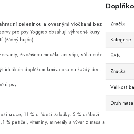
Doplňko
Značka
hradní zeleninou a ovesnými vločkami bez
zervy pro psy Yoggies obsahují výhradně
kusy
tí (žádný bujón).
Kategorie
rvanty, živočišnou moučku ani sóju, sůl a cukr.
EAN
ýt ideálním doplňkem krmiva psa na každý den.
Značka
ělé psy.
Velikost ba
Druh masa
beží srdce, 11 % drůbeží žaludky, 5 % drůbeží
,1 % petržel, vitamíny, minerály a vývar z masa a