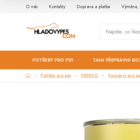
Přejít
O nás
Kontakty
Doprava a platba
Výměna, 
na
obsah
POTŘEBY PRO PSY
TAMI PŘEPRAVNÍ BO
Domů
Potřeby pro psy
KRMIVO
Konzervy pro ps