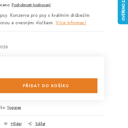
oceno
Podrobnosti hodnocení
psy. Konzerva pro psy s kvalitním drůbežím
inou a ovesnými vločkami.
Více informací
2026
PŘIDAT DO KOŠÍKU
čka:
Yoggies
Hlídat
Sdílet