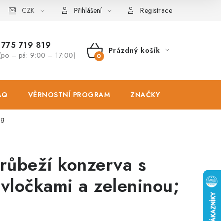
osobních údajů
CZK
Zásady použivání souboru cookies
Hodnocen
Přihlášení
Registrace
775 719 819
Prázdný košík
(po – pá: 9:00 – 17:00)
NÁKUPNÍ
KOŠÍK
AQ
VĚRNOSTNÍ PROGRAM
ZNAČKY
PRODEJNA
 g
růbeží konzerva s
vločkami a zeleninou;