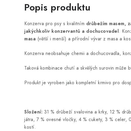
Popis produktu
Konzerva pro psy s kvalitním
drůbežím masem, za
jakýchkoliv konzervantů a dochucovadel
. Kon
masa
(větší i menší) a přírodní vývar z masa a kos
Konzerva neobsahuje chemii a dochucovadla, konze
Taková kombinace chutí a skvělých surovin může b
Produkt je vyroben jako kompletní krmivo pro dosp
Složení:
31 % drůbeží svalovina a krky, 12 % drů
játra, 7 % ovesné vločky, 4 % cukety, 3 % celer, 0
kostí.