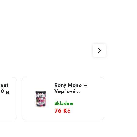
Meat
Rony Mono –
00 g
Vepřová
svalovina s mrkví
a špenátem 400
Skladem
g
76 Kč