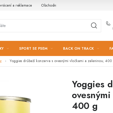
vrácení a reklamace
Obchodní podmínky
Podmínky ochrany 
XY
SPORT SE PSEM
BACK ON TRACK
F
y
Yoggies drůbeží konzerva s ovesnými vločkami a zeleninou; 400
Yoggies d
ovesnými 
400 g