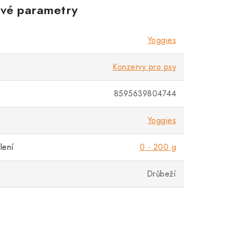
vé parametry
Yoggies
Konzervy pro psy
8595639804744
Yoggies
lení
0 - 200 g
Drůbeží