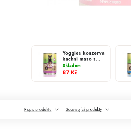
Yoggies konzerva
kachní maso s
hruškou a
Skladem
jáhlami; 400 g
87 Kč
Popis produktu
Související produkty