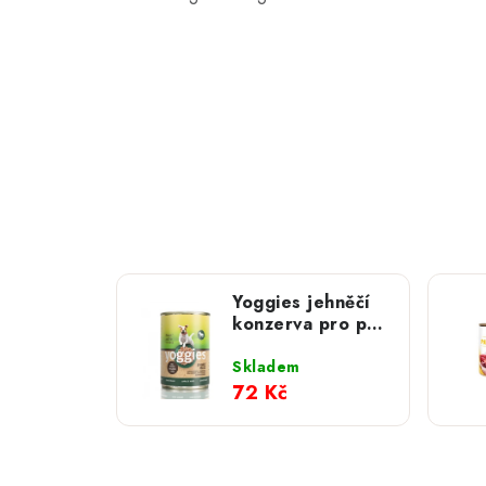
Yoggies jehněčí
konzerva pro psy
s bramborem a
karotkou; 400 g
Skladem
72 Kč