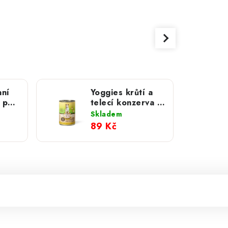
aní
Yoggies krůtí a
 psy
telecí konzerva s
jablky; 400 g
Skladem
m;
89 Kč