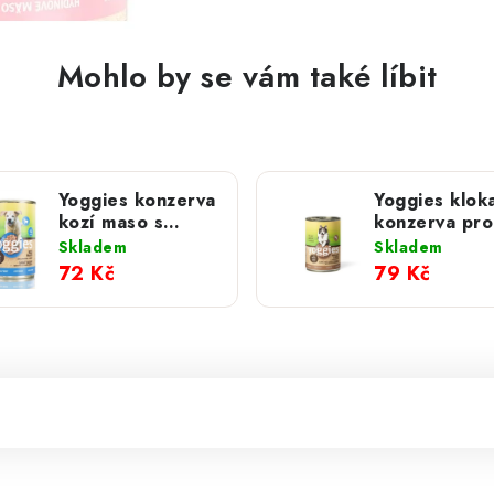
Mohlo by se vám také líbit
Yoggies konzerva
Yoggies klok
kozí maso s
konzerva pro
bramborem a
s dýní a
Skladem
Skladem
mrkví; 400 g
topinambure
72 Kč
79 Kč
400 g