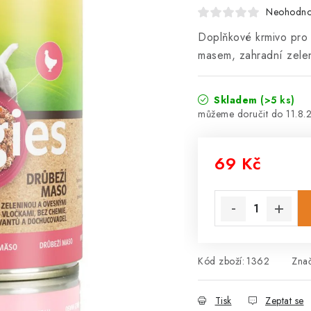
Neohodn
Doplňkové krmivo pro 
masem, zahradní zelen
Skladem
(>5 ks)
11.8.
69 Kč
Měrná cena:
Kód zboží:
1362
Zna
Tisk
Zeptat se