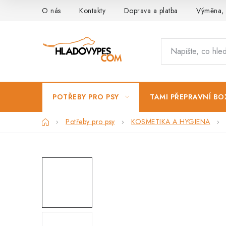
Přejít
O nás
Kontakty
Doprava a platba
Výměna, 
na
obsah
POTŘEBY PRO PSY
TAMI PŘEPRAVNÍ BO
Domů
Potřeby pro psy
KOSMETIKA A HYGIENA