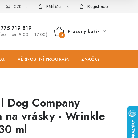
osobních údajů
CZK
Zásady použivání souboru cookies
Hodnocen
Přihlášení
Registrace
775 719 819
Prázdný košík
(po – pá: 9:00 – 17:00)
NÁKUPNÍ
KOŠÍK
AQ
VĚRNOSTNÍ PROGRAM
ZNAČKY
PRODEJNA
al Dog Company
 na vrásky - Wrinkle
30 ml