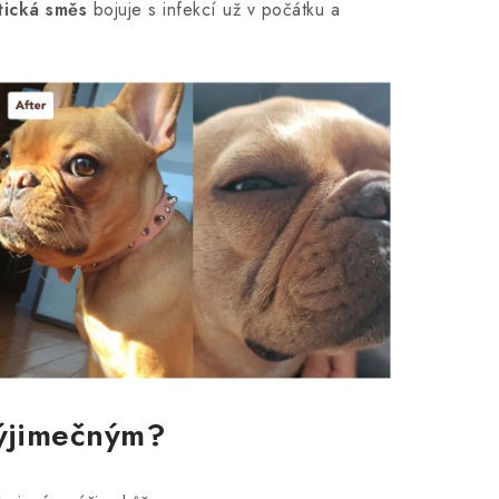
tická směs
bojuje s infekcí už v počátku a
výjimečným?