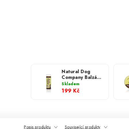
Natural Dog
Company Balzám
na vrásky -
Skladem
Wrinkle Balm;
199 Kč
cestovní balení
4,5 ml
Popis produktu
Související produkty