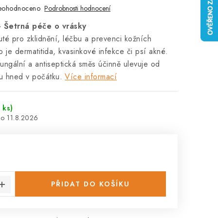
eohodnoceno
Podrobnosti hodnocení
- Šetrná péče o vrásky
uté pro zklidnění, léčbu a prevenci kožních
 je dermatitida, kvasinkové infekce či psí akné.
fungální a antiseptická směs účinně ulevuje od
u hned v počátku.
Více informací
 ks)
11.8.2026
:
PŘIDAT DO KOŠÍKU