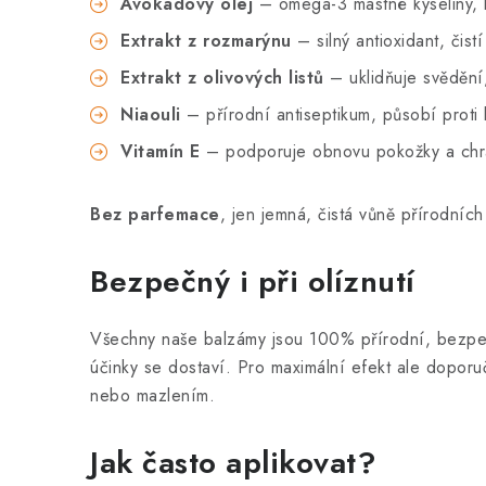
Avokádový olej
– omega-3 mastné kyseliny, h
Extrakt z rozmarýnu
– silný antioxidant, čistí
Extrakt z olivových listů
– uklidňuje svědění,
Niaouli
– přírodní antiseptikum, působí proti 
Vitamín E
– podporuje obnovu pokožky a chrán
Bez parfemace
, jen jemná, čistá vůně přírodních
Bezpečný i při olíznutí
Všechny naše balzámy jsou 100% přírodní, bezp
účinky se dostaví. Pro maximální efekt ale dopor
nebo mazlením.
Jak často aplikovat?