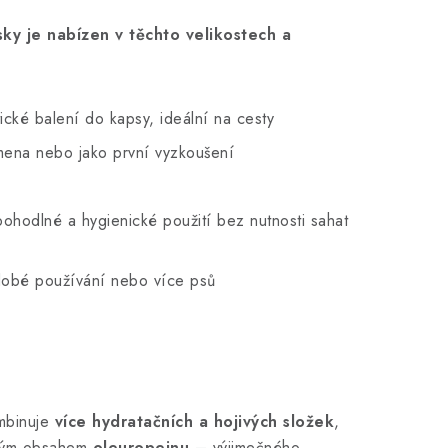
y je nabízen v těchto velikostech a
ické balení do kapsy, ideální na cesty
ena nebo jako první vyzkoušení
ohodlné a hygienické použití bez nutnosti sahat
obé používání nebo více psů
ombinuje
více hydratačních a hojivých složek
,
sokým obsahem
oleuropeinu
– výjimečného