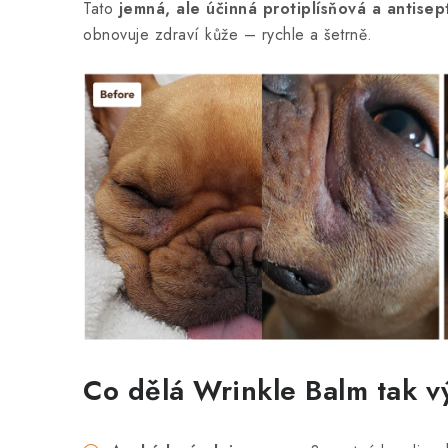
Tato
jemná, ale účinná protiplísňová a antisep
obnovuje zdraví kůže – rychle a šetrně.
Co dělá Wrinkle Balm tak 