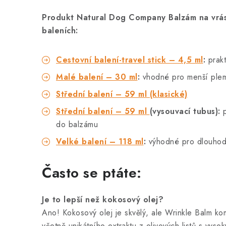
Produkt Natural Dog Company Balzám na vrásk
baleních:
Cestovní balení-travel stick – 4,5 ml
:
prakt
Malé balení – 30 ml
:
vhodné pro menší plem
Střední balení – 59 ml (klasické)
Střední balení – 59 ml
(vysouvací tubus):
p
do balzámu
Velké balení – 118 ml
:
výhodné pro dlouhod
Často se ptáte:
Je to lepší než kokosový olej?
Ano! Kokosový olej je skvělý, ale Wrinkle Balm k
včetně unikátního extraktu z olivových listů s vy