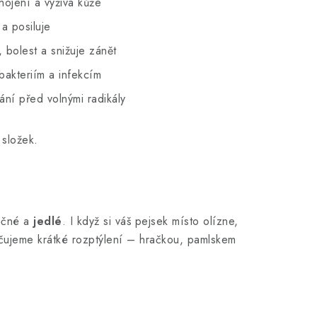
ojení a výživa kůže
 a posiluje
 bolest a snižuje zánět
bakteriím a infekcím
í před volnými radikály
 složek.
ečné a
jedlé
. I když si váš pejsek místo olízne,
učujeme krátké rozptýlení – hračkou, pamlskem