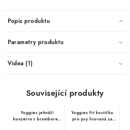
masu; 2
kg
kg
Popis produktu
Parametry produktu
Videa (1)
Související produkty
Yoggies jehněčí
Yoggies Fit kostička
konzerva s bramborem
pro psy lisovaná za
a karotkou; 200 g
studena; 118 g