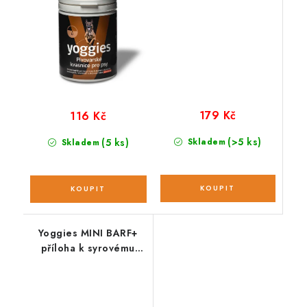
179 Kč
116 Kč
(>5 ks)
(5 ks)
Skladem
Skladem
Yoggies MINI BARF+
příloha k syrovému
masu; 2 kg