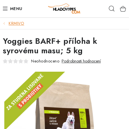
Přejít
Hleda
na
obsah
KRMIVO
POTŘEBY PRO PSY
Yoggies BARF+ příloha k
TAMI PŘEPRAVNÍ BOXY
syrovému masu; 5 kg
SPORT SE PSEM
Neohodnoceno
Podrobnosti hodnocení
BACK ON TRACK
FAQ
VĚRNOSTNÍ PROGRAM
ZNAČKY