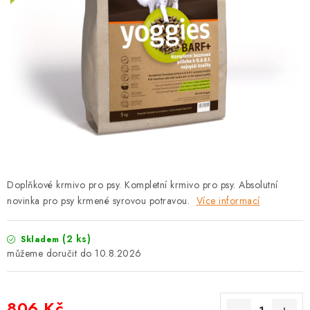
PRODEJNA
BLOG
SLUŽBY
VÝMĚNA, VRÁCENÍ A REKLAMACE
O nás
Kontakty
Doprava a platba
Výměna, vrácení a reklamace
Obchodní podmínky
Doplňkové krmivo pro psy. Kompletní krmivo pro psy. Absolutní
Podmínky ochrany osobních údajů
novinka pro psy krmené syrovou potravou.
Více informací
Zásady použivání souboru cookies
Hodnocení obchodu
FAQ
(2 ks)
Skladem
10.8.2026
806 Kč