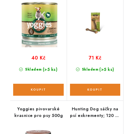
40 Kč
71 Kč
(>5 ks)
(>5 ks)
Skladem
Skladem
Yoggies pivovarské
Hunting Dog sáčky na
kvasnice pro psy 500g
psí exkrementy; 120 ks
/ 8 rolí