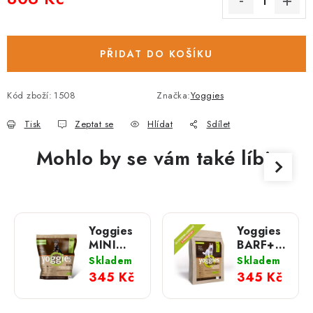
Měrná cena:
PŘIDAT DO KOŠÍKU
Kód zboží:
1508
Značka:
Yoggies
Tisk
Zeptat se
Hlídat
Sdílet
Mohlo by se vám také líbit
Yoggies
Yoggies
MINI
BARF+
BARF+
příloha
Skladem
Skladem
příloha
k
345 Kč
345 Kč
k
syrovému
syrovému
masu; 2