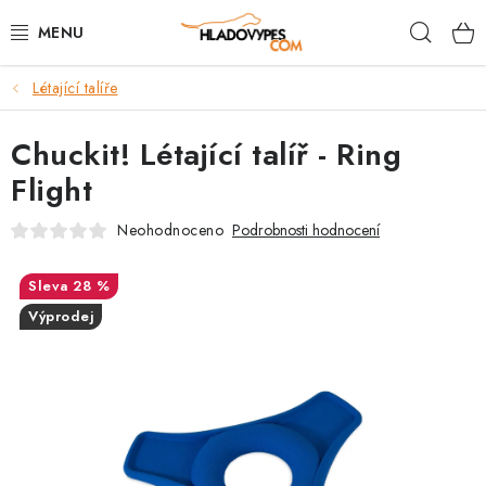
Přejít
Hleda
na
obsah
Létající talíře
POTŘEBY PRO PSY
Chuckit! Létající talíř - Ring
TAMI PŘEPRAVNÍ BOXY
Flight
SPORT SE PSEM
Neohodnoceno
Podrobnosti hodnocení
BACK ON TRACK
28 %
Výprodej
FAQ
VĚRNOSTNÍ PROGRAM
ZNAČKY