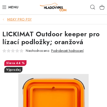
Přejít
Hleda
na
obsah
MISKY PRO PSY
POTŘEBY PRO PSY
LICKIMAT Outdoor keeper pro
TAMI PŘEPRAVNÍ BOXY
lízací podložky; oranžová
SPORT SE PSEM
Neohodnoceno
Podrobnosti hodnocení
BACK ON TRACK
44 %
Výprodej
FAQ
VĚRNOSTNÍ PROGRAM
ZNAČKY