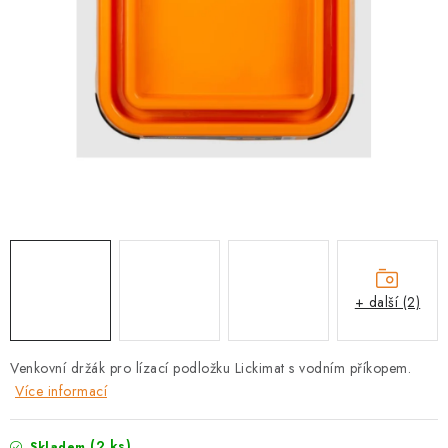
PRODEJNA
BLOG
SLUŽBY
VÝMĚNA, VRÁCENÍ A REKLAMACE
O nás
Kontakty
Doprava a platba
Výměna, vrácení a reklamace
Obchodní podmínky
Podmínky ochrany osobních údajů
+ další (2)
Zásady použivání souboru cookies
Hodnocení obchodu
FAQ
Venkovní držák pro lízací podložku Lickimat s vodním příkopem.
Více informací
(2 ks)
Skladem