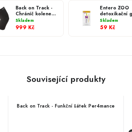
Back on Track -
Entero ZOO
Chránič kolene
detoxikační g
Physio
sáček 10 g
Skladem
Skladem
999 Kč
59 Kč
Související produkty
Back on Track - Funkční šátek Per4mance