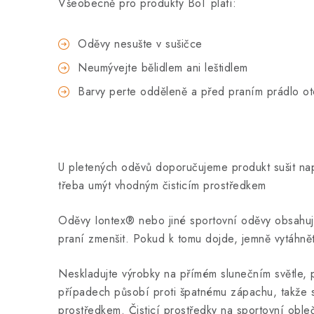
Všeobecně pro produkty BoT platí:
Oděvy nesušte v sušičce
Neumývejte bělidlem ani leštidlem
Barvy perte odděleně a před praním prádlo ot
U pletených oděvů doporučujeme produkt sušit na
třeba umýt vhodným čisticím prostředkem
Oděvy Iontex® nebo jiné sportovní oděvy obsahuj
praní zmenšit. Pokud k tomu dojde, jemně vytáhně
Neskladujte výrobky na přímém slunečním světle, 
případech působí proti špatnému zápachu, takže s
prostředkem. Čisticí prostředky na sportovní oble