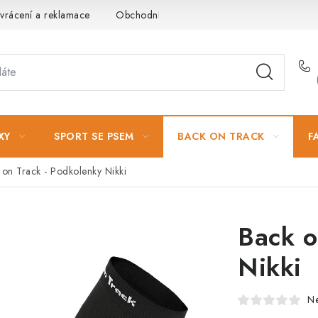
vrácení a reklamace
Obchodní podmínky
Podmínky ochrany 
XY
SPORT SE PSEM
BACK ON TRACK
F
 on Track - Podkolenky Nikki
Back o
Nikki
N