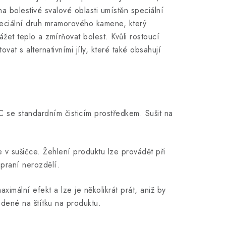
na bolestivé svalové oblasti umístěn speciální
eciální druh mramorového kamene, který
žet teplo a zmírňovat bolest. Kvůli rostoucí
at s alternativními jíly, které také obsahují
 se standardním čisticím prostředkem. Sušit na
 v sušičce. Žehlení produktu lze provádět při
 praní nerozdělí.
imální efekt a lze je několikrát prát, aniž by
dené na štítku na produktu.