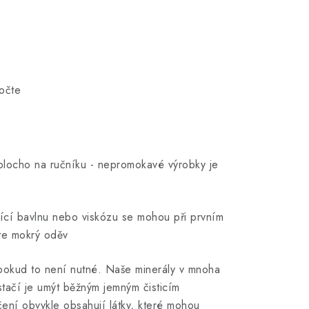
očte
plocho na ručníku - nepromokavé výrobky je
ící bavlnu nebo viskózu se mohou při prvním
te mokrý oděv
pokud to není nutné. Naše minerály v mnoha
tačí je umýt běžným jemným čisticím
čení obvykle obsahují látky, které mohou