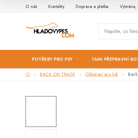
Přejít
O nás
Kontakty
Doprava a platba
Výměna, 
na
obsah
POTŘEBY PRO PSY
TAMI PŘEPRAVNÍ BO
Domů
BACK ON TRACK
Oblečení pro lidi
Back