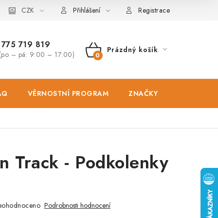
osobních údajů
CZK
Zásady použivání souboru cookies
Hodnocen
Přihlášení
Registrace
775 719 819
Prázdný košík
(po – pá: 9:00 – 17:00)
NÁKUPNÍ
KOŠÍK
AQ
VĚRNOSTNÍ PROGRAM
ZNAČKY
PRODEJNA
n Track - Podkolenky
eohodnoceno
Podrobnosti hodnocení