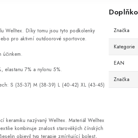
Doplňko
Značka
lu Welltex. Díky tomu jsou tyto podkolenky
nebo pro aktivní outdoorové sportovce.
Kategorie
m účinkem.
EAN
%, elastanu 7% a nylonu 5%.
Značka
tech: S (35-37) M (38-39) L (40-42) XL (43-45)
cí keramiku nazývaný Welltex. Materiál Welltex
extilie kombinuje znalosti starověkých čínských
selin objevil typ terapie zmírňující bolest,