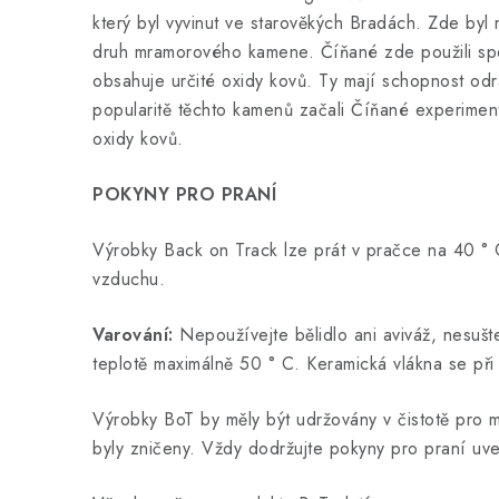
který byl vyvinut ve starověkých Bradách. Zde byl 
druh mramorového kamene. Číňané zde použili sp
obsahuje určité oxidy kovů. Ty mají schopnost odrá
popularitě těchto kamenů začali Číňané experimentov
oxidy kovů.
POKYNY PRO PRANÍ
Výrobky Back on Track lze prát v pračce na 40 ° C
vzduchu.
Varování:
Nepoužívejte bělidlo ani aviváž, nesušte
teplotě maximálně 50 ° C. Keramická vlákna se při
Výrobky BoT by měly být udržovány v čistotě pro max
byly zničeny. Vždy dodržujte pokyny pro praní uve