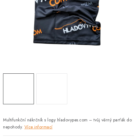
PRODEJNA
BLOG
SLUŽBY
VÝMĚNA, VRÁCENÍ A REKLAMACE
O nás
Kontakty
Doprava a platba
Výměna, vrácení a reklamace
Obchodní podmínky
Podmínky ochrany osobních údajů
Zásady použivání souboru cookies
Hodnocení obchodu
FAQ
Multifunkční nákrčník s logy hladovypes.com – tvůj věrný parťák do
nepohody.
Více informací