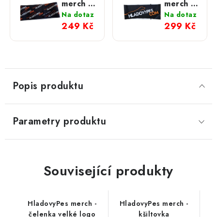
merch -
merch -
čelenka
čelenka
Na dotaz
Na dotaz
malá
velké
249 Kč
299 Kč
loga
logo
Popis produktu
Parametry produktu
Související produkty
HladovyPes merch -
HladovyPes merch -
čelenka velké logo
kšiltovka