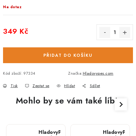
Na dotaz
349 Kč
Měrná cena:
PŘIDAT DO KOŠÍKU
Kód zboží:
97334
Značka:
Hladovypes.com
Tisk
Zeptat se
Hlídat
Sdílet
Mohlo by se vám také líbit
HladovyPes
HladovyPes