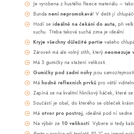
Je vyrobena z hustého fleece materiálu – takov
Bunda
není nepromokavá
! V dešti jí chlupá
Hodí se
ideálně na čekání do auta,
při vel
suchu. Třeba taková suchá zima je ideální.
Kryje všechny důležité partie
vašeho chlupá
Zároveň má ale volný střih, který
neomezuje 
Má 3 gumičky na stažení velikosti.
Gumičky pod zadní nohy
jsou samozřejmostí
Má
hodně reflexních prvků
pro větší viditel
Zapíná se na kvalitní hliníkový háček, které se
Součástí je obal, do kterého se obleček krásn
Má
otvor pro postroj
, ideálně pod ní sedne
Na výběr ze
10 velikostí
. Vybere si tedy kaž
Perte v pračce při teplotě 30 °C na jemné prád