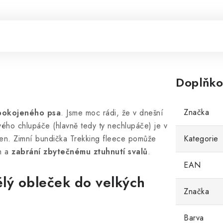
Doplňko
Značka
pokojeného psa
. Jsme moc rádi, že v dnešní
vého chlupáče (hlavně tedy ty nechlupáče) je v
len. Zimní bundička Trekking fleece pomůže
Kategorie
h a
zabrání zbytečnému ztuhnutí svalů
.
EAN
ělý obleček do velkých
Značka
Barva