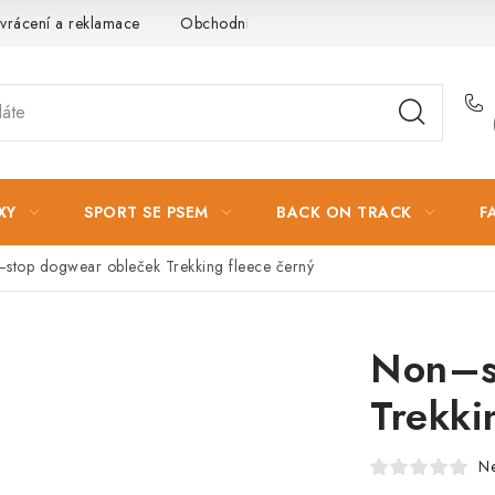
vrácení a reklamace
Obchodní podmínky
Podmínky ochrany 
XY
SPORT SE PSEM
BACK ON TRACK
F
stop dogwear obleček Trekking fleece černý
Non–s
Trekki
N