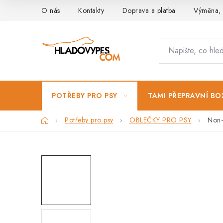
Přejít
O nás
Kontakty
Doprava a platba
Výměna, 
na
obsah
POTŘEBY PRO PSY
TAMI PŘEPRAVNÍ BO
Domů
Potřeby pro psy
OBLEČKY PRO PSY
Non–