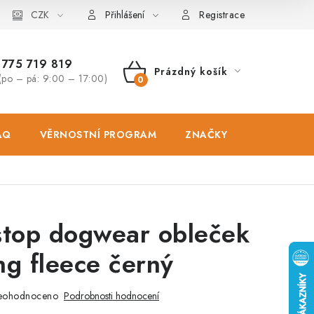
osobních údajů
CZK
Zásady použivání souboru cookies
Hodnocen
Přihlášení
Registrace
775 719 819
Prázdný košík
(po – pá: 9:00 – 17:00)
NÁKUPNÍ
KOŠÍK
AQ
VĚRNOSTNÍ PROGRAM
ZNAČKY
PRODEJNA
top dogwear obleček
ng fleece černý
eohodnoceno
Podrobnosti hodnocení