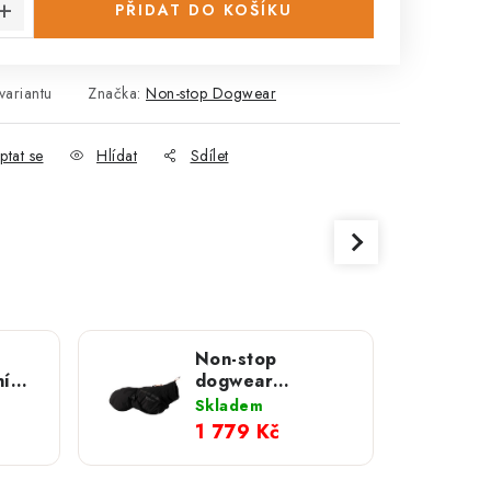
PŘIDAT DO KOŠÍKU
variantu
Značka:
Non-stop Dogwear
ptat se
Hlídat
Sdílet
Non-stop
ní
dogwear
ier
zateplená bunda
Skladem
Trekking
1 779 Kč
Insulated