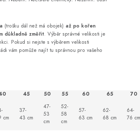
a
(trošku dál než má obojek)
až po kořen
m důkladně změřit
. Výběr správné velikosti je
nkci. Pokud si nejste s výběrem velikosti
rádi vám pomůže najít tu správnou pro vašeho
40
45
50
55
60
65
70
47-
52-
3-
37-
57-
62-
64-
53
58
9 cm
43 cm
63 cm
68 cm
76 c
cm
cm