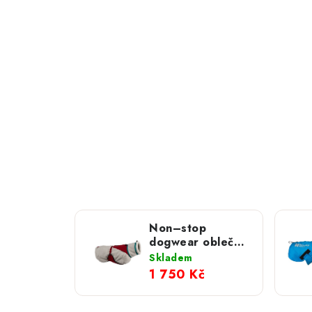
Non–stop
dogwear obleček
Trekking fleece
Skladem
šedá
1 750 Kč