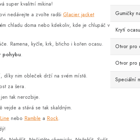
á super kvalitní mikina!
Gumičky n
čovi nedávejte a zvolte radši
Glacier jacket
kém chladu doma nebo kdekoliv, kde je chlupáč v
Krytí ocas
če. Ramena, kyčle, krk, břicho i kořen ocasu.
Otvor pro 
v pohybu
.
Otvor pro 
, díky nim obleček drží na svém místě.
Speciální m
nost za šera.
 jen tak nerozbije.
ě vejde a stává se tak skaldným.
Line
nebo
Ramble
a
Rock
.
dý!
lo. Nebělit. Nečistěte chemicky. Nežehlit. Sušit