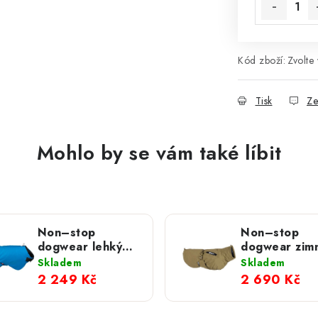
Kód zboží:
Zvolte 
Tisk
Ze
Mohlo by se vám také líbit
Non–stop
Non–stop
dogwear lehký
dogwear zim
zimní obleček
obleček Glac
Skladem
Skladem
Blest
WD olivová
2 249 Kč
2 690 Kč