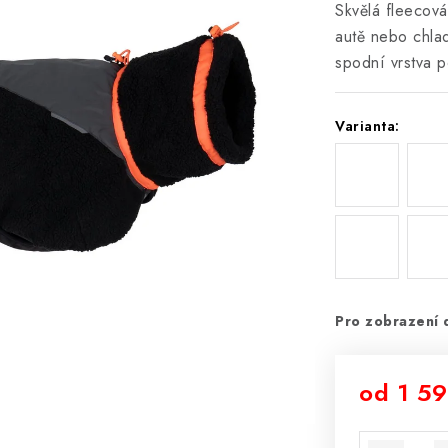
Skvělá fleecová
autě nebo chlad
spodní vrstva p
Varianta:
Pro zobrazení 
od
1 59
Měrná cena