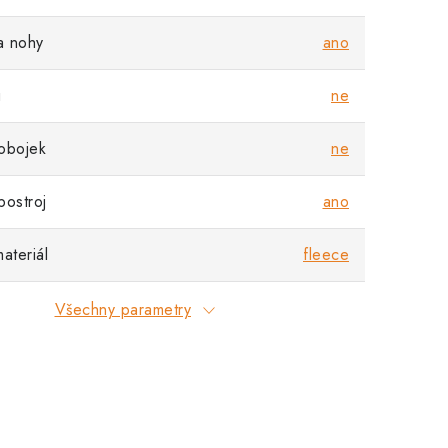
a nohy
ano
u
ne
obojek
ne
postroj
ano
ateriál
fleece
Všechny parametry