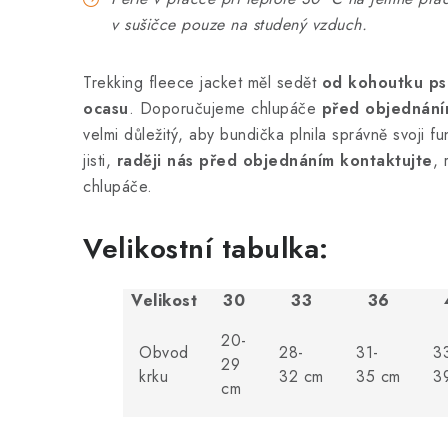
v sušičce pouze na studený vzduch.
Trekking fleece jacket měl sedět
od kohoutku ps
ocasu
. Doporučujeme chlupáče
před objednání
velmi důležitý, aby bundička plnila správně svoji fu
jisti,
raději nás před objednáním kontaktujte
, 
chlupáče.
Velikostní tabulka:
Velikost
30
33
36
20-
Obvod
28-
31-
3
29
krku
32 cm
35 cm
3
cm