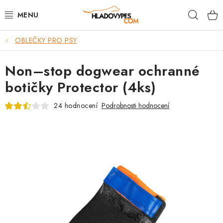
Přejít
Hleda
na
obsah
OBLEČKY PRO PSY
POTŘEBY PRO PSY
Non–stop dogwear ochranné
TAMI PŘEPRAVNÍ BOXY
botičky Protector (4ks)
SPORT SE PSEM
24 hodnocení
Podrobnosti hodnocení
BACK ON TRACK
FAQ
VĚRNOSTNÍ PROGRAM
ZNAČKY