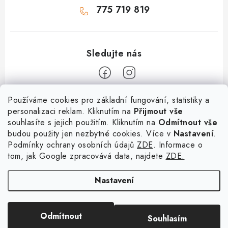
775 719 819
Z
Používáme cookies pro základní fungování, statistiky a
personalizaci reklam. Kliknutím na
Přijmout vše
á
souhlasíte s jejich použitím. Kliknutím na
Odmítnout vše
Informace
p
budou použity jen nezbytné cookies. Více v
Nastavení
.
a
Podmínky ochrany osobních údajů
ZDE
. Informace o
O nás
Služby
t
tom, jak Google zpracovává data, najdete
ZDE.
Kontakty
í
PetExpert - pojištění psů
Doprava a platba
Nastavení
Pujčení paddleboardu a psí plovací vesty
Výměna, vrácení a reklamace
Osobní odběr zboží - PRODEJNA
Obchodní podmínky
Copyright 2026
hladovypes.com
. Všechna práva vyhrazena.
Upravit nastavení
Odmítnout
Souhlasím
cookies
Podmínky ochrany osobních údajů