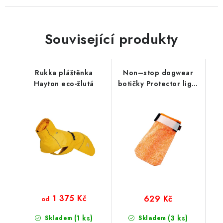
Související produkty
Rukka pláštěnka
Non–stop dogwear
Hayton eco-žlutá
botičky Protector light
(4ks)
1 375 Kč
629 Kč
od
(1 ks)
(3 ks)
Skladem
Skladem