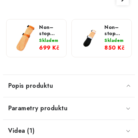
Non–
Non–
stop
stop
dogwear
dogwear
Skladem
Skladem
ponožky
ochranné
699 Kč
850 Kč
Protector
botičky
light
Protector
high
high
(4ks)
(4ks)
Popis produktu
Parametry produktu
Videa (1)