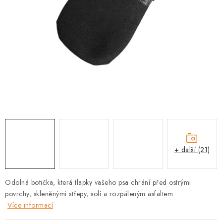
PRODEJNA
BLOG
SLUŽBY
VÝMĚNA, VRÁCENÍ A REKLAMACE
O nás
Kontakty
Doprava a platba
Výměna, vrácení a reklamace
Obchodní podmínky
Podmínky ochrany osobních údajů
+ další (21)
Zásady použivání souboru cookies
Hodnocení obchodu
FAQ
Odolná botička, která tlapky vašeho psa chrání před ostrými
povrchy, skleněnými střepy, solí a rozpáleným asfaltem.
Více informací