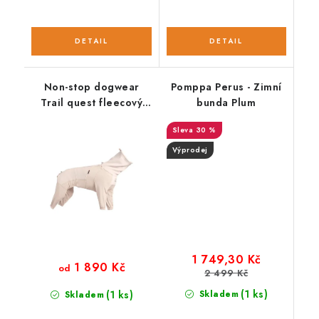
Non-stop dogwear
Pomppa Perus - Zimní
Trail quest fleecový
bunda Plum
overal
30 %
Výprodej
1 749,30 Kč
1 890 Kč
od
2 499 Kč
(1 ks)
(1 ks)
Skladem
Skladem