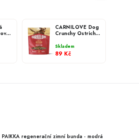
á
CARNILOVE Dog
tová
Crunchy Ostrich
with Blackberries
200 g NEW
Skladem
89 Kč
PAIKKA regenerační zimní bunda - modrá