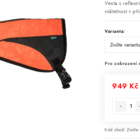
Vesta s reflexn
viditelnost v př
Varianta:
Pro zobrazení 
949 Kč
Měrná cena
Kód zboží:
Zvolte 