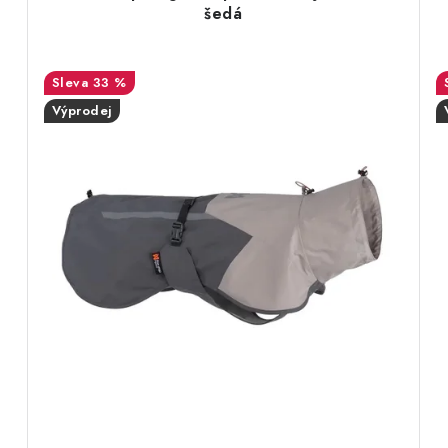
šedá
33 %
Výprodej