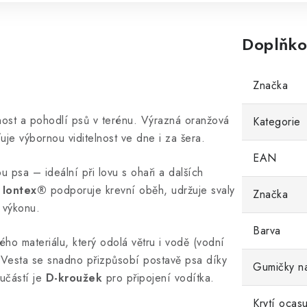
Doplňko
Značka
lnost a pohodlí psů v terénu. Výrazná oranžová
Kategorie
ťuje výbornou viditelnost ve dne i za šera.
EAN
 psa – ideální při lovu s ohaři a dalších
í
Iontex®️
podporuje krevní oběh, udržuje svaly
Značka
 výkonu.
Barva
o materiálu, který odolá větru i vodě (vodní
esta se snadno přizpůsobí postavě psa díky
Gumičky n
učástí je
D-kroužek
pro připojení vodítka.
Krytí ocas