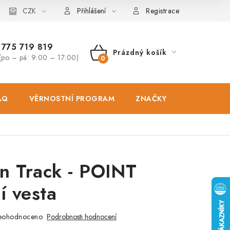
osobních údajů
CZK
Zásady použivání souboru cookies
Hodnocen
Přihlášení
Registrace
775 719 819
Prázdný košík
(po – pá: 9:00 – 17:00)
NÁKUPNÍ
KOŠÍK
AQ
VĚRNOSTNÍ PROGRAM
ZNAČKY
PRODEJNA
n Track - POINT
í vesta
eohodnoceno
Podrobnosti hodnocení