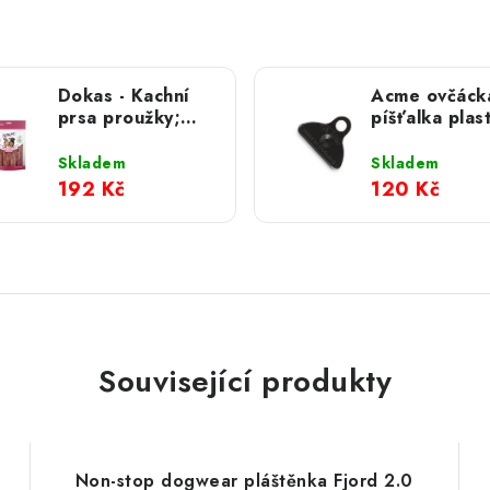
Dokas - Kachní
Acme ovčáck
prsa proužky;
píšťalka plas
250 g
576; black
Skladem
Skladem
192 Kč
120 Kč
Související produkty
Non-stop dogwear pláštěnka Fjord 2.0