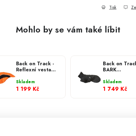
Tisk
Ze
Mohlo by se vám také líbit
Back on Track -
Back on Track
Reflexní vesta
BARK
Eddie
Softshellová
bunda černá-
Skladem
Skladem
reflexní, vys
1 199 Kč
1 749 Kč
ocas