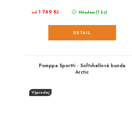
1 749 Kč
(1 ks)
od
Skladem
Pomppa Sportti - Softshellová bunda
Arctic
Výprodej