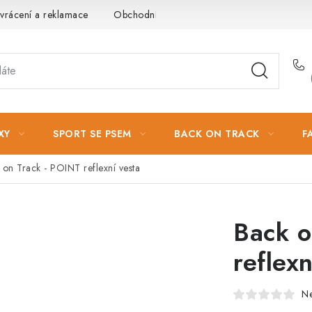
vrácení a reklamace
Obchodní podmínky
Podmínky ochrany 
XY
SPORT SE PSEM
BACK ON TRACK
F
 on Track - POINT reflexní vesta
Back o
reflexn
N