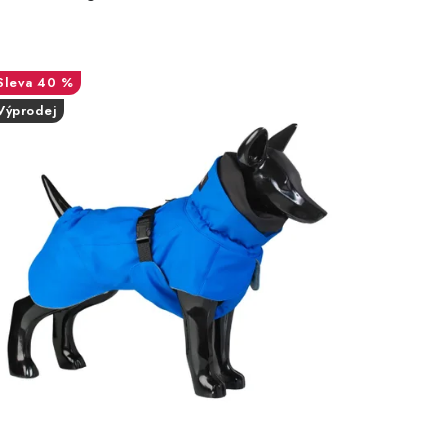
40 %
Výprodej