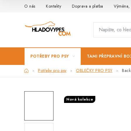
Přejít
O nás
Kontakty
Doprava a platba
Výměna, 
na
obsah
POTŘEBY PRO PSY
TAMI PŘEPRAVNÍ BO
Domů
Potřeby pro psy
OBLEČKY PRO PSY
Back
Nová kolekce