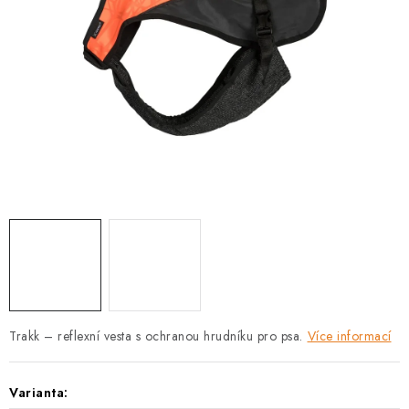
PRODEJNA
BLOG
SLUŽBY
VÝMĚNA, VRÁCENÍ A REKLAMACE
O nás
Kontakty
Doprava a platba
Výměna, vrácení a reklamace
Obchodní podmínky
Podmínky ochrany osobních údajů
Zásady použivání souboru cookies
Hodnocení obchodu
FAQ
Trakk – reflexní vesta s ochranou hrudníku pro psa.
Více informací
Varianta: