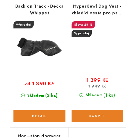
Back on Track - Dečka
HyperKewl Dog Vest -
Whippet
chladící vesta pro psy -
modrá; M (33 - 41cm)
Výprodej
28 %
Výprodej
1 399 Kč
1 890 Kč
od
1 949 Kč
(1 ks)
(3 ks)
Skladem
Skladem
Non–stop dogwear