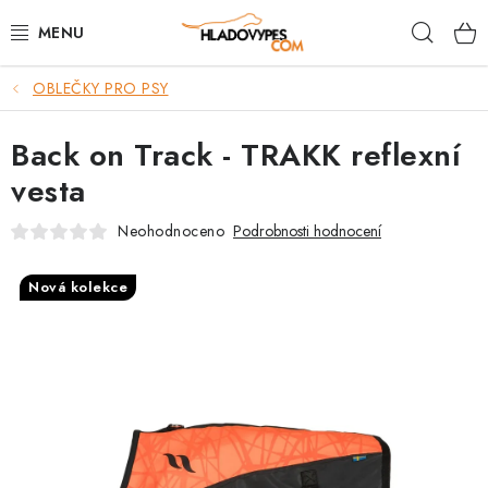
Přejít
Hleda
na
obsah
OBLEČKY PRO PSY
POTŘEBY PRO PSY
Back on Track - TRAKK reflexní
TAMI PŘEPRAVNÍ BOXY
vesta
SPORT SE PSEM
Neohodnoceno
Podrobnosti hodnocení
BACK ON TRACK
Nová kolekce
FAQ
VĚRNOSTNÍ PROGRAM
ZNAČKY