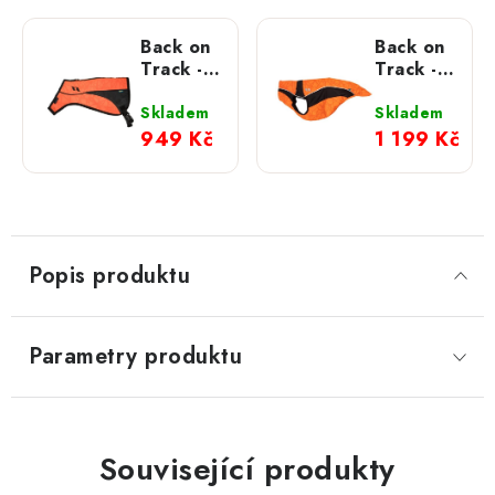
Back on
Back on
Track -
Track -
POINT
Reflexní
reflexní
vesta
Skladem
Skladem
vesta
Eddie
949 Kč
1 199 Kč
Popis produktu
Parametry produktu
Související produkty