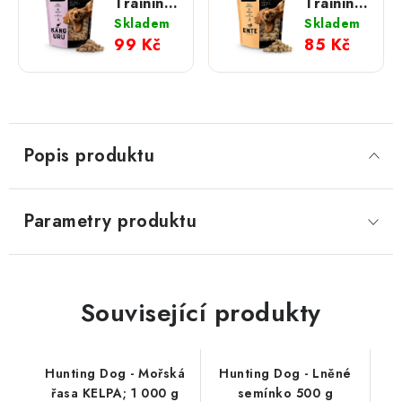
Trainings-
Trainings-
Happen
Happen
Skladem
Skladem
Känguru
Ente –
99 Kč
85 Kč
–
kachní
klokaní
175 g
175 g
Popis produktu
Parametry produktu
Související produkty
Hunting Dog - Mořská
Hunting Dog - Lněné
řasa KELPA; 1 000 g
semínko 500 g