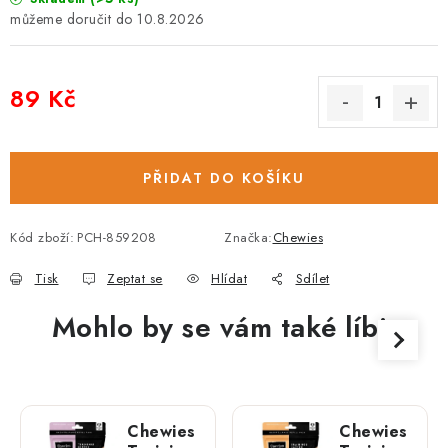
10.8.2026
89 Kč
Měrná cena:
PŘIDAT DO KOŠÍKU
Kód zboží:
PCH-859208
Značka:
Chewies
Tisk
Zeptat se
Hlídat
Sdílet
Mohlo by se vám také líbit
Chewies
Chewies