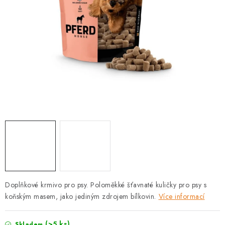
PRODEJNA
BLOG
SLUŽBY
VÝMĚNA, VRÁCENÍ A REKLAMACE
O nás
Kontakty
Doprava a platba
Výměna, vrácení a reklamace
Obchodní podmínky
Podmínky ochrany osobních údajů
Zásady použivání souboru cookies
Hodnocení obchodu
FAQ
Doplňkové krmivo pro psy. Poloměkké šťavnaté kuličky pro psy s
koňským masem, jako jediným zdrojem bílkovin.
Více informací
(>5 ks)
Skladem