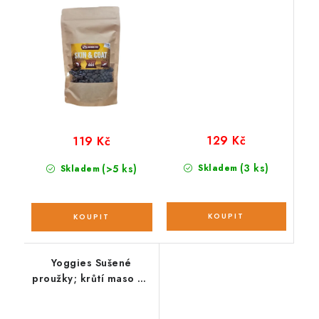
banánem 175 g
129 Kč
119 Kč
(3 ks)
(>5 ks)
Skladem
Skladem
Yoggies Sušené
proužky; krůtí maso 45
g