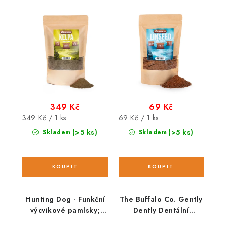
349 Kč
69 Kč
Měrná
Měrná
349 Kč / 1 ks
69 Kč / 1 ks
cena:
cena:
(>5 ks)
(>5 ks)
Skladem
Skladem
Hunting Dog - Funkční
The Buffalo Co. Gently
výcvikové pamlsky;
Dently Dentální
SKIN & COAT 250 g
pamlsky s jablkem a