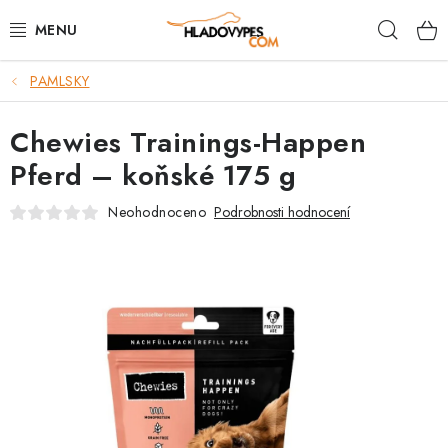
Přejít
Hleda
na
obsah
PAMLSKY
POTŘEBY PRO PSY
Chewies Trainings-Happen
TAMI PŘEPRAVNÍ BOXY
Pferd – koňské 175 g
SPORT SE PSEM
Neohodnoceno
Podrobnosti hodnocení
BACK ON TRACK
FAQ
VĚRNOSTNÍ PROGRAM
ZNAČKY