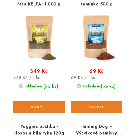
řasa KELPA; 1 000 g
semínko 500 g
349 Kč
69 Kč
Měrná
Měrná
349 Kč / 1 ks
69 Kč / 1 ks
cena:
cena:
(>5 ks)
(>5 ks)
Skladem
Skladem
Yoggies paštika -
Hunting Dog –
;losos a bílá ryba 120g
Výcvikové pamlsky