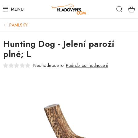
Přejít
Hleda
na
obsah
PAMLSKY
POTŘEBY PRO PSY
Hunting Dog - Jelení paroží
TAMI PŘEPRAVNÍ BOXY
plné; L
SPORT SE PSEM
Neohodnoceno
Podrobnosti hodnocení
BACK ON TRACK
FAQ
VĚRNOSTNÍ PROGRAM
ZNAČKY