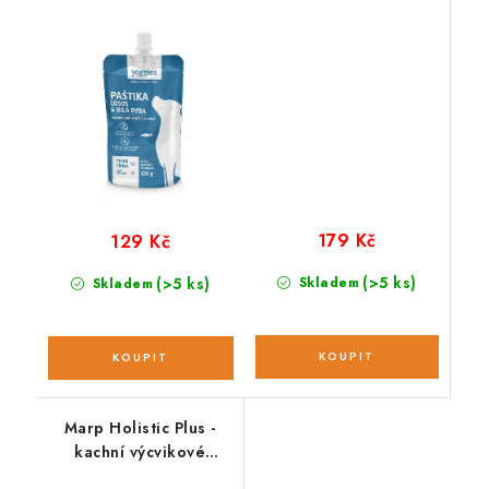
drůbeží 300 g
179 Kč
129 Kč
(>5 ks)
(>5 ks)
Skladem
Skladem
Marp Holistic Plus -
kachní výcvikové
pamlsky 80g