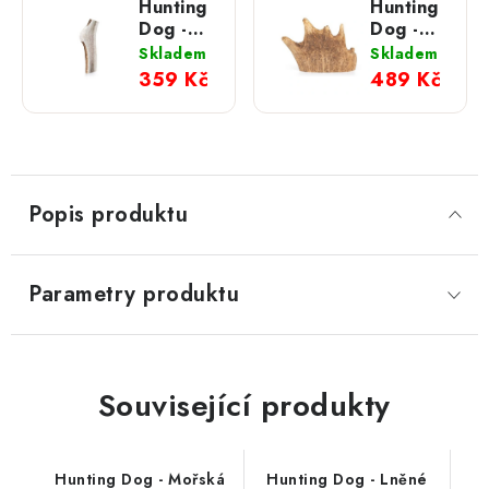
Hunting
Hunting
Dog -
Dog -
Jelení
Dančí
Skladem
Skladem
paroží
paroží;
359 Kč
489 Kč
půlené;
L
L
Popis produktu
Parametry produktu
Související produkty
Hunting Dog - Mořská
Hunting Dog - Lněné