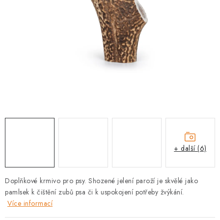
PRODEJNA
BLOG
SLUŽBY
VÝMĚNA, VRÁCENÍ A REKLAMACE
O nás
Kontakty
Doprava a platba
Výměna, vrácení a reklamace
Obchodní podmínky
Podmínky ochrany osobních údajů
+ další (6)
Zásady použivání souboru cookies
Hodnocení obchodu
FAQ
Doplňkové krmivo pro psy. Shozené jelení paroží je skvělé jako
pamlsek k čištění zubů psa či k uspokojení potřeby žvýkání.
Více informací