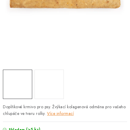
PRODEJNA
BLOG
SLUŽBY
VÝMĚNA, VRÁCENÍ A REKLAMACE
O nás
Kontakty
Doprava a platba
Výměna, vrácení a reklamace
Obchodní podmínky
Podmínky ochrany osobních údajů
Zásady použivání souboru cookies
Hodnocení obchodu
FAQ
Doplňkové krmivo pro psy. Žvýkací kolagenová odměna pro vašeho
chlupáče ve tvaru rolky.
Více informací
(>5 ks)
Skladem