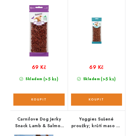
prsou; 70 g
prsou; 70 g
69 Kč
69 Kč
(>5 ks)
(>5 ks)
Skladem
Skladem
Carnilove Dog Jerky
Yoggies Sušené
Snack Lamb & Salmon
proužky; krůtí maso 45
100 g NEW
g