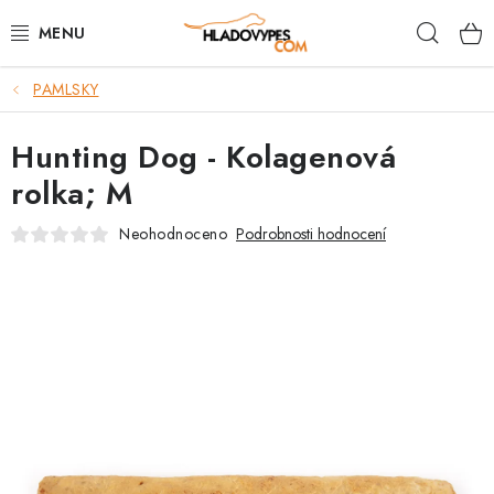
Přejít
Hleda
na
obsah
PAMLSKY
POTŘEBY PRO PSY
Hunting Dog - Kolagenová
TAMI PŘEPRAVNÍ BOXY
rolka; M
SPORT SE PSEM
Neohodnoceno
Podrobnosti hodnocení
BACK ON TRACK
FAQ
VĚRNOSTNÍ PROGRAM
ZNAČKY