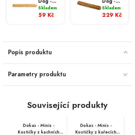
Dog -
Dog -
Kolagenová
kolagenová
Skladem
Skladem
rolka; S
tyčka; M
59 Kč
229 Kč
Popis produktu
Parametry produktu
Související produkty
Dokas - Minis -
Dokas - Minis -
Kostičky z kachních
Kostičky z kuřecích