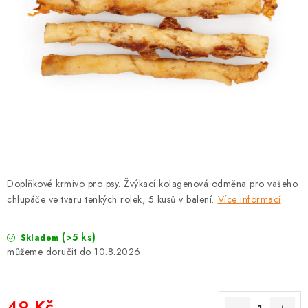
PRODEJNA
BLOG
SLUŽBY
VÝMĚNA, VRÁCENÍ A REKLAMACE
O nás
Kontakty
Doprava a platba
Výměna, vrácení a reklamace
Obchodní podmínky
Doplňkové krmivo pro psy. Žvýkací kolagenová odměna pro vašeho
Podmínky ochrany osobních údajů
chlupáče ve tvaru tenkých rolek, 5 kusů v balení.
Více informací
Zásady použivání souboru cookies
Hodnocení obchodu
FAQ
(>5 ks)
Skladem
10.8.2026
49 Kč