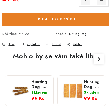
Měrná cena:
PŘIDAT DO KOŠÍKU
Kód zboží:
97120
Značka:
Hunting Dog
Tisk
Zeptat se
Hlídat
Sdílet
Mohlo by se vám také líbit
Hunting
Hunting
Dog -
Dog -
kolagenové
Kolagenové
Skladem
Skladem
tyčky 3
plátky 3
99 Kč
99 Kč
ks
ks