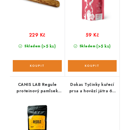
229 Kč
59 Kč
(>5 ks)
(>5 ks)
Skladem
Skladem
CANIS LAB Regule
Dokas Tyčinky kuřecí
proteinový pamlsek
prsa a hovězí játra 60
pro psy 200g
g