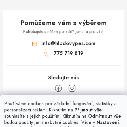
Pomůžeme vám s výběrem
Potřebujete s něčím poradit? Jsme tu pro vás!
info
@
hladovypes.com
775 719 819
Z
Používáme cookies pro základní fungování, statistiky a
personalizaci reklam. Kliknutím na
Přijmout vše
á
souhlasíte s jejich použitím. Kliknutím na
Odmítnout vše
Informace
p
budou použity jen nezbytné cookies. Více v
Nastavení
.