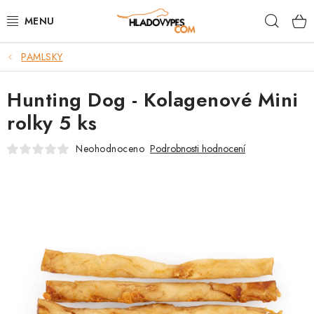
Přejít
Hleda
na
obsah
PAMLSKY
POTŘEBY PRO PSY
Hunting Dog - Kolagenové Mini
TAMI PŘEPRAVNÍ BOXY
rolky 5 ks
SPORT SE PSEM
Neohodnoceno
Podrobnosti hodnocení
BACK ON TRACK
FAQ
VĚRNOSTNÍ PROGRAM
ZNAČKY