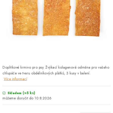
PRODEJNA
BLOG
SLUŽBY
VÝMĚNA, VRÁCENÍ A REKLAMACE
O nás
Kontakty
Doprava a platba
Výměna, vrácení a reklamace
Obchodní podmínky
Doplňkové krmivo pro psy. Žvýkací kolagenová odměna pro vašeho
Podmínky ochrany osobních údajů
chlupáče ve tvaru obdélníkových plátků, 3 kusy v balení.
Zásady použivání souboru cookies
Hodnocení obchodu
Více informací
FAQ
(>5 ks)
Skladem
10.8.2026