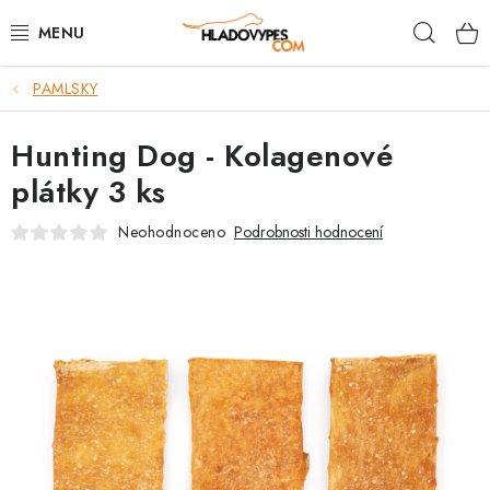
Přejít
Hleda
na
obsah
PAMLSKY
POTŘEBY PRO PSY
Hunting Dog - Kolagenové
TAMI PŘEPRAVNÍ BOXY
plátky 3 ks
SPORT SE PSEM
Neohodnoceno
Podrobnosti hodnocení
BACK ON TRACK
FAQ
VĚRNOSTNÍ PROGRAM
ZNAČKY