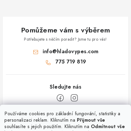
Pomůžeme vám s výběrem
Potřebujete s něčím poradit? Jsme tu pro vás!
info
@
hladovypes.com
775 719 819
Z
Používáme cookies pro základní fungování, statistiky a
personalizaci reklam. Kliknutím na
Přijmout vše
á
souhlasíte s jejich použitím. Kliknutím na
Odmítnout vše
Informace
p