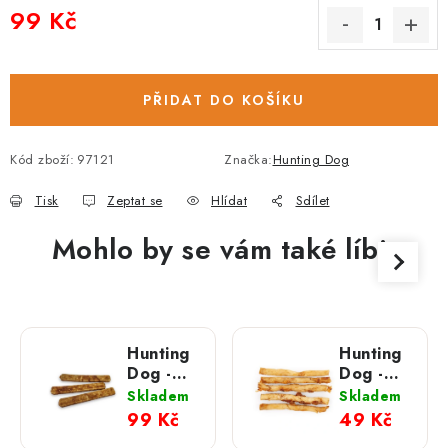
99 Kč
Měrná cena:
PŘIDAT DO KOŠÍKU
Kód zboží:
97121
Značka:
Hunting Dog
Tisk
Zeptat se
Hlídat
Sdílet
Mohlo by se vám také líbit
Hunting
Hunting
Dog -
Dog -
kolagenové
Kolagenové
Skladem
Skladem
tyčky 3
Mini
99 Kč
49 Kč
ks
rolky 5