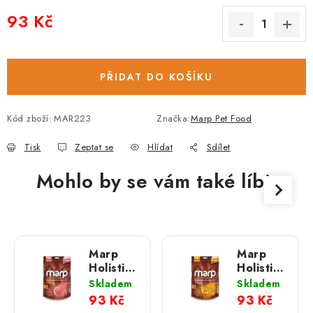
93 Kč
Měrná cena:
PŘIDAT DO KOŠÍKU
Kód zboží:
MAR223
Značka:
Marp Pet Food
Tisk
Zeptat se
Hlídat
Sdílet
Mohlo by se vám také líbit
Marp
Marp
Holistic -
Holistic -
Pamlsky
Pamlsky
Skladem
Skladem
bez
bez
93 Kč
93 Kč
obilovin
obilovin