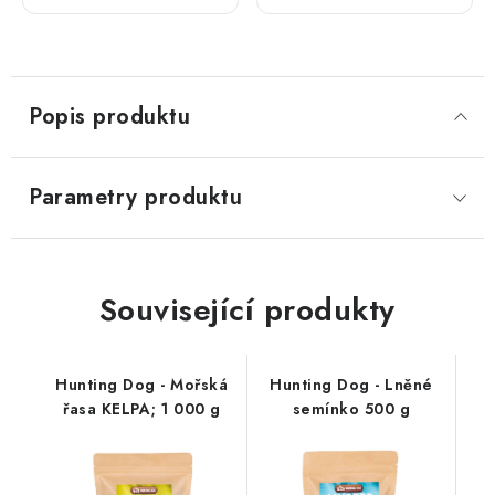
-; losos
-;
s lněným
jehněčí
semínkem
s
150 g
petrželí
150 g
Popis produktu
Parametry produktu
Související produkty
Hunting Dog - Mořská
Hunting Dog - Lněné
řasa KELPA; 1 000 g
semínko 500 g