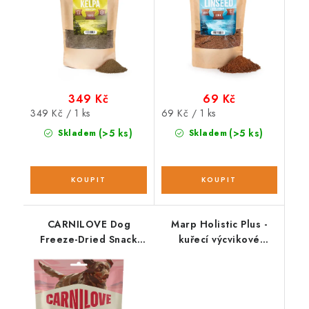
349 Kč
69 Kč
Měrná
Měrná
349 Kč / 1 ks
69 Kč / 1 ks
cena:
cena:
(>5 ks)
(>5 ks)
Skladem
Skladem
CARNILOVE Dog
Marp Holistic Plus -
Freeze-Dried Snack
kuřecí výcvikové
Turkey 60 g NEW
pamlsky 80g