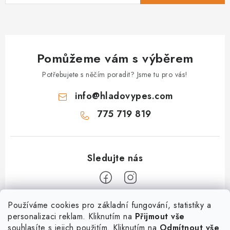
Pomůžeme vám s výběrem
Potřebujete s něčím poradit? Jsme tu pro vás!
info
@
hladovypes.com
775 719 819
Z
Používáme cookies pro základní fungování, statistiky a
personalizaci reklam. Kliknutím na
Přijmout vše
á
souhlasíte s jejich použitím. Kliknutím na
Odmítnout vše