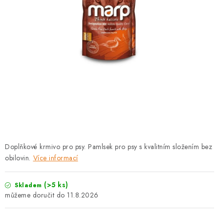
PRODEJNA
BLOG
SLUŽBY
VÝMĚNA, VRÁCENÍ A REKLAMACE
O nás
Kontakty
Doprava a platba
Výměna, vrácení a reklamace
Obchodní podmínky
Podmínky ochrany osobních údajů
Doplňkové krmivo pro psy. Pamlsek pro psy s kvalitním složením bez
Zásady použivání souboru cookies
Hodnocení obchodu
obilovin.
Více informací
FAQ
(>5 ks)
Skladem
11.8.2026