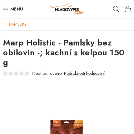
Přejít
Hleda
na
obsah
PAMLSKY
POTŘEBY PRO PSY
Marp Holistic - Pamlsky bez
TAMI PŘEPRAVNÍ BOXY
obilovin -; kachní s kelpou 150
SPORT SE PSEM
g
BACK ON TRACK
Neohodnoceno
Podrobnosti hodnocení
FAQ
VĚRNOSTNÍ PROGRAM
ZNAČKY