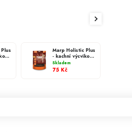
 Plus
Marp Holistic Plus
ikové
- kachní výcvikové
pamlsky 80g
Skladem
75 Kč