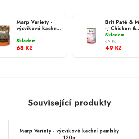
Marp Variety -
Brit Paté & 
výcvikové kachní
-; Chicken &
pamlsky 120g
turkey for P
Skladem
400 g
Skladem
69 Kč
68 Kč
49 Kč
Související produkty
Marp Variety - výcvikové kachní pamlsky
120g