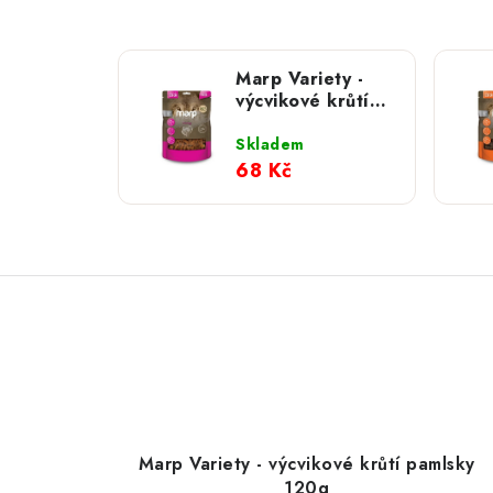
Marp Variety -
výcvikové krůtí
pamlsky 120g
Skladem
68 Kč
Marp Variety - výcvikové krůtí pamlsky
120g