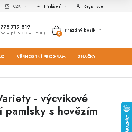
osobních údajů
CZK
Zásady použivání souboru cookies
Hodnocen
Přihlášení
Registrace
775 719 819
Prázdný košík
(po – pá: 9:00 – 17:00)
NÁKUPNÍ
KOŠÍK
AQ
VĚRNOSTNÍ PROGRAM
ZNAČKY
PRODEJNA
ariety - výcvikové
í pamlsky s hovězím