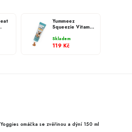
Meat
Yummeez
Squeezie Vitamin
uppy
Junior paštika
100g
Skladem
119 Kč
Yoggies omáčka se zvěřinou a dýní 150 ml