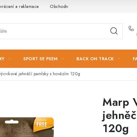
vrácení a reklamace
Obchodní podmínky
Podmínky ochrany 
XY
SPORT SE PSEM
BACK ON TRACK
F
 výcvikové jehněčí pamlsky s hovězím 120g
Marp V
jehněč
120g