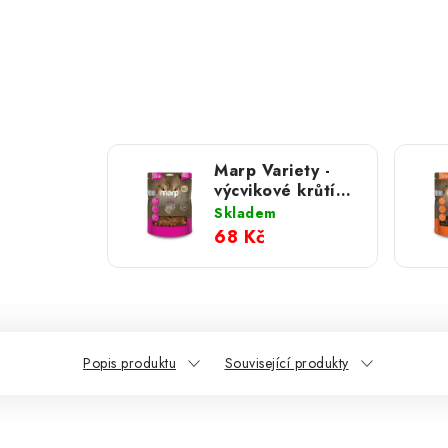
Marp Variety -
výcvikové krůtí
pamlsky 120g
Skladem
68 Kč
Popis produktu
Související produkty