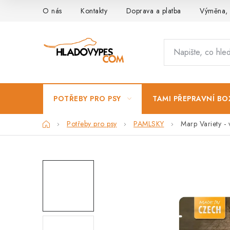
Přejít
O nás
Kontakty
Doprava a platba
Výměna, 
na
obsah
POTŘEBY PRO PSY
TAMI PŘEPRAVNÍ BO
Domů
Potřeby pro psy
PAMLSKY
Marp Variety -