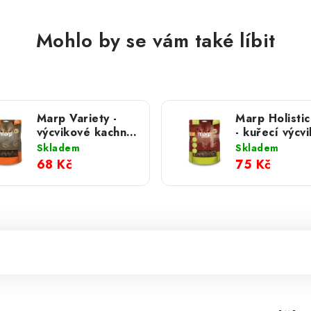
Mohlo by se vám také líbit
Marp Variety -
Marp Holistic
výcvikové kachní
- kuřecí výcv
pamlsky 120g
pamlsky 80g
Skladem
Skladem
68 Kč
75 Kč