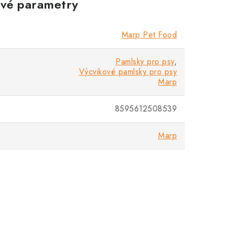
vé parametry
Marp Pet Food
Pamlsky pro psy
,
Výcvikové pamlsky pro psy
Marp
8595612508539
Marp