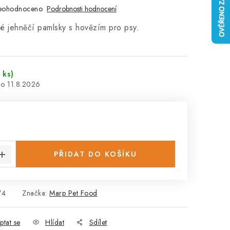
eohodnoceno
Podrobnosti hodnocení
é jehněčí pamlsky s hovězím pro psy.
 ks)
11.8.2026
:
PŘIDAT DO KOŠÍKU
74
Značka:
Marp Pet Food
ptat se
Hlídat
Sdílet