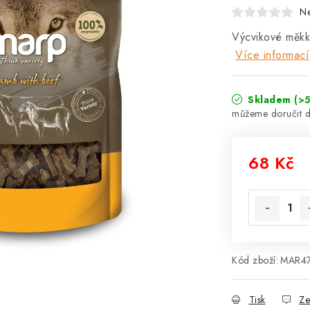
N
Výcvikové měkk
Více informací
Skladem
(>5
68 Kč
Měrná cena
Kód zboží:
MAR4
Tisk
Ze