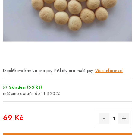
PRODEJNA
BLOG
SLUŽBY
VÝMĚNA, VRÁCENÍ A REKLAMACE
O nás
Kontakty
Doprava a platba
Doplňkové krmivo pro psy. Piškoty pro malé psy.
Více informací
Výměna, vrácení a reklamace
Obchodní podmínky
Podmínky ochrany osobních údajů
(>5 ks)
Skladem
Zásady použivání souboru cookies
Hodnocení obchodu
11.8.2026
FAQ
69 Kč
Měrná cena: