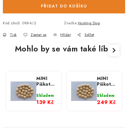
PŘIDAT DO KOŠÍKU
Kód zboží:
0884/2
Značka:
Hunting Dog
Tisk
Zeptat se
Hlídat
Sdílet
Mohlo by se vám také líbit
MINI
MINI
Piškoty
Piškoty
pro psy;
pro psy;
500 g
1 kg
Skladem
Skladem
139 Kč
249 Kč