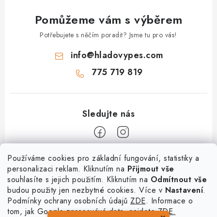
Pomůžeme vám s výběrem
Potřebujete s něčím poradit? Jsme tu pro vás!
info
@
hladovypes.com
775 719 819
Z
Používáme cookies pro základní fungování, statistiky a
personalizaci reklam. Kliknutím na
Přijmout vše
á
souhlasíte s jejich použitím. Kliknutím na
Odmítnout vše
Informace
p
budou použity jen nezbytné cookies. Více v
Nastavení
.
a
Podmínky ochrany osobních údajů
ZDE
. Informace o
O nás
Služby
t
tom, jak Google zpracovává data, najdete
ZDE.
Kontakty