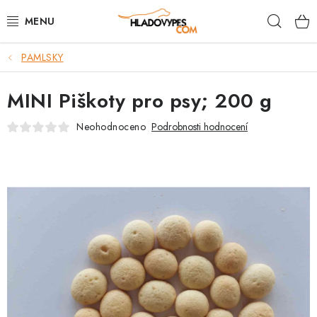
Přejít
Hleda
na
obsah
PAMLSKY
POTŘEBY PRO PSY
MINI Piškoty pro psy; 200 g
TAMI PŘEPRAVNÍ BOXY
Neohodnoceno
Podrobnosti hodnocení
SPORT SE PSEM
BACK ON TRACK
FAQ
VĚRNOSTNÍ PROGRAM
ZNAČKY