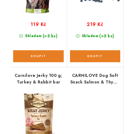
119 Kč
219 Kč
(>5 ks)
(>5 ks)
Skladem
Skladem
Carnilove Jerky 100 g;
CARNILOVE Dog Soft
Turkey & Rabbit bar
Snack Salmon & Thyme
200 g NEW