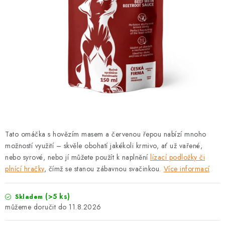
PRODEJNA
BLOG
SLUŽBY
VÝMĚNA, VRÁCENÍ A REKLAMACE
O nás
Kontakty
Doprava a platba
Výměna, vrácení a reklamace
Obchodní podmínky
Tato omáčka s hovězím masem a červenou řepou nabízí mnoho
Podmínky ochrany osobních údajů
možností využití – skvěle obohatí jakékoli krmivo, ať už vařené,
Zásady použivání souboru cookies
Hodnocení obchodu
nebo syrové, nebo jí můžete použít k naplnění
lízací podložky či
plnící hračky
, čímž se stanou zábavnou svačinkou.
Více informací
FAQ
(>5 ks)
Skladem
11.8.2026