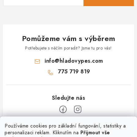
Pomůžeme vám s výběrem
Potřebujete s něčím poradit? Jsme tu pro vás!
info
@
hladovypes.com
775 719 819
Z
Používáme cookies pro základní fungování, statistiky a
personalizaci reklam. Kliknutím na
Přijmout vše
á