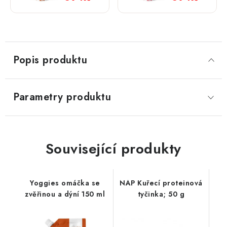
a dýní
masem a
150 ml
batáty
150ml
Popis produktu
Parametry produktu
Související produkty
Yoggies omáčka se
NAP Kuřecí proteinová
zvěřinou a dýní 150 ml
tyčinka; 50 g