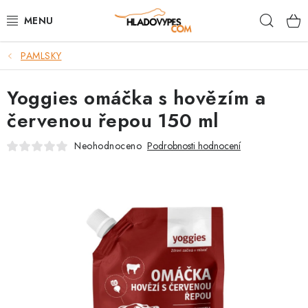
Přejít
Hleda
na
obsah
PAMLSKY
POTŘEBY PRO PSY
Yoggies omáčka s hovězím a
TAMI PŘEPRAVNÍ BOXY
červenou řepou 150 ml
SPORT SE PSEM
Neohodnoceno
Podrobnosti hodnocení
BACK ON TRACK
FAQ
VĚRNOSTNÍ PROGRAM
ZNAČKY