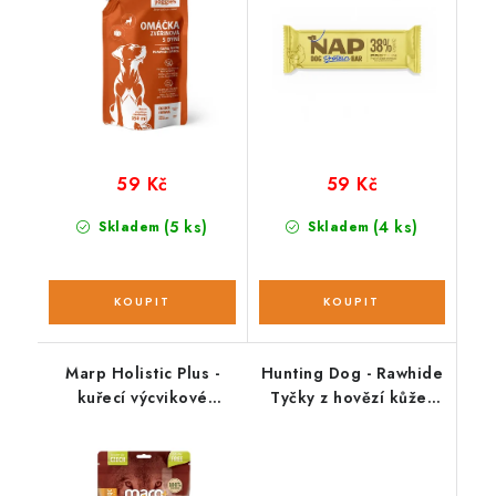
59 Kč
59 Kč
(5 ks)
(4 ks)
Skladem
Skladem
Marp Holistic Plus -
Hunting Dog - Rawhide
kuřecí výcvikové
Tyčky z hovězí kůže;
pamlsky 80g
slaninové M