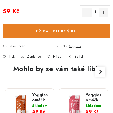
59 Kč
Měrná cena:
PŘIDAT DO KOŠÍKU
Kód zboží:
9768
Značka:
Yoggies
Tisk
Zeptat se
Hlídat
Sdílet
Mohlo by se vám také líbit
Yoggies
Yoggies
omáčka
omáčka
se
s
Skladem
Skladem
zvěřinou
kuřecím
59 Kč
59 Kč