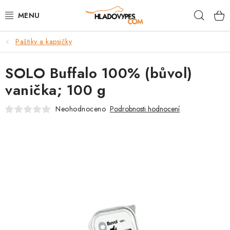
Přejít
Hleda
na
obsah
Paštiky a kapsičky
POTŘEBY PRO PSY
SOLO Buffalo 100% (bůvol)
TAMI PŘEPRAVNÍ BOXY
vanička; 100 g
SPORT SE PSEM
Neohodnoceno
Podrobnosti hodnocení
BACK ON TRACK
FAQ
VĚRNOSTNÍ PROGRAM
ZNAČKY