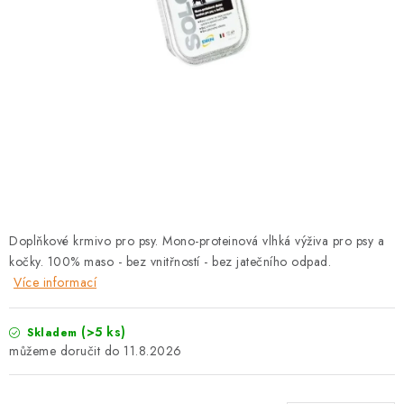
PRODEJNA
BLOG
SLUŽBY
VÝMĚNA, VRÁCENÍ A REKLAMACE
O nás
Kontakty
Doprava a platba
Výměna, vrácení a reklamace
Obchodní podmínky
Doplňkové krmivo pro psy. Mono-proteinová vlhká výživa pro psy a
Podmínky ochrany osobních údajů
kočky. 100% maso - bez vnitřností - bez jatečního odpad.
Zásady použivání souboru cookies
Hodnocení obchodu
Více informací
FAQ
(>5 ks)
Skladem
11.8.2026