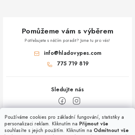
Pomůžeme vám s výběrem
Potřebujete s něčím poradit? Jsme tu pro vás!
info
@
hladovypes.com
775 719 819
Z
Používáme cookies pro základní fungování, statistiky a
personalizaci reklam. Kliknutím na
Přijmout vše
á
souhlasíte s jejich použitím. Kliknutím na
Odmítnout vše
Informace
p