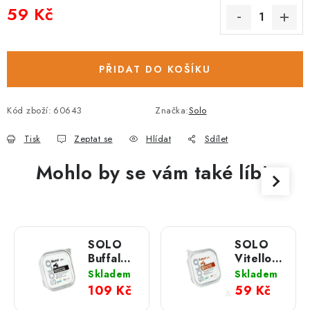
59 Kč
Měrná cena:
PŘIDAT DO KOŠÍKU
Kód zboží:
60643
Značka:
Solo
Tisk
Zeptat se
Hlídat
Sdílet
Mohlo by se vám také líbit
SOLO
SOLO
Buffalo
Vitello
100%
100%
Skladem
Skladem
(bůvol)
(telecí)
109 Kč
59 Kč
vanička;
vanička;