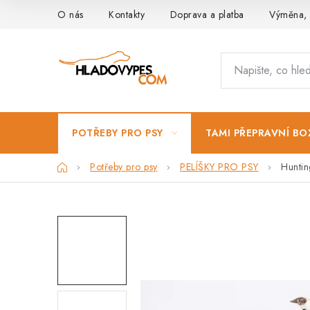
Přejít
O nás
Kontakty
Doprava a platba
Výměna, 
na
obsah
POTŘEBY PRO PSY
TAMI PŘEPRAVNÍ BO
Domů
Potřeby pro psy
PELÍŠKY PRO PSY
Huntin