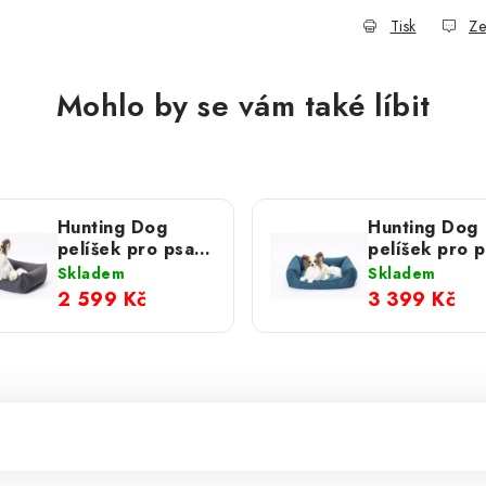
Tisk
Ze
Mohlo by se vám také líbit
Hunting Dog
Hunting Dog
pelíšek pro psa
pelíšek pro 
Summer tmavě
Summer
Skladem
Skladem
šedý
petrolejový
2 599 Kč
3 399 Kč