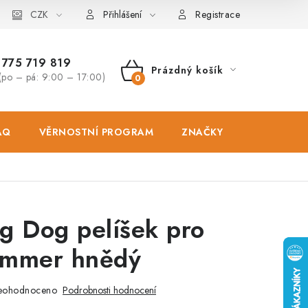
osobních údajů
CZK
Zásady použivání souboru cookies
Hodnocen
Přihlášení
Registrace
775 719 819
Prázdný košík
(po – pá: 9:00 – 17:00)
NÁKUPNÍ
KOŠÍK
AQ
VĚRNOSTNÍ PROGRAM
ZNAČKY
PRODEJNA
g Dog pelíšek pro
ummer hnědý
eohodnoceno
Podrobnosti hodnocení