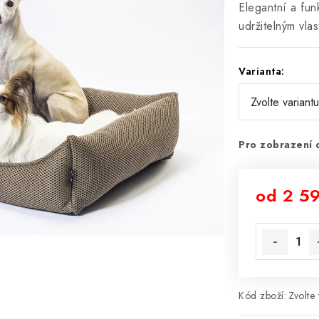
Elegantní a fu
udržitelným vla
Varianta:
Pro zobrazení 
od
2 5
Měrná cena
Kód zboží:
Zvolte 