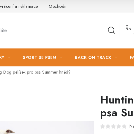
vrácení a reklamace
Obchodní podmínky
Podmínky ochrany 
XY
SPORT SE PSEM
BACK ON TRACK
F
g Dog pelíšek pro psa Summer hnědý
Huntin
psa S
N