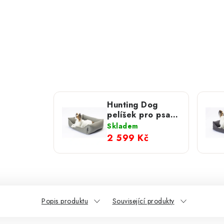
Hunting Dog
pelíšek pro psa
Summer světle
Skladem
šedý
2 599 Kč
Popis produktu
Související produkty