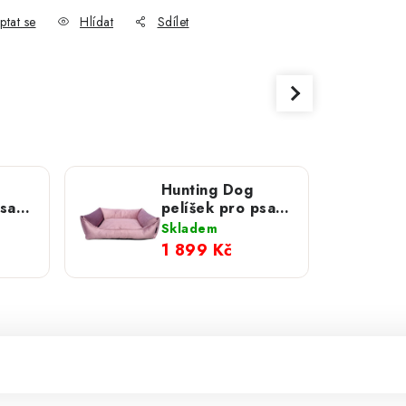
ptat se
Hlídat
Sdílet
Hunting Dog
psa
pelíšek pro psa
Comfort růžový
Skladem
1 899 Kč