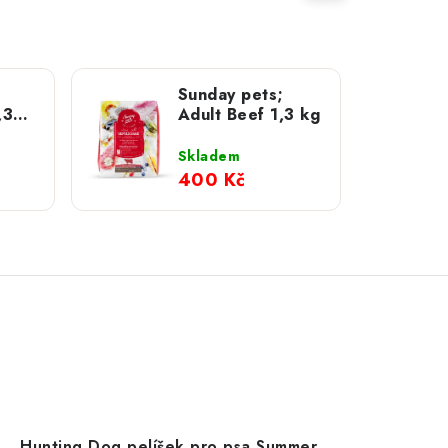
Sunday pets;
,3
Adult Beef 1,3 kg
Skladem
400 Kč
Hunting Dog pelíšek pro psa Summer