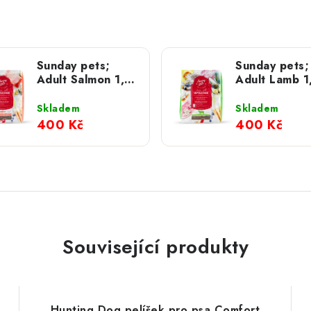
Sunday pets;
Sunday pets;
Adult Salmon 1,3
Adult Lamb 1
kg
kg
Skladem
Skladem
400 Kč
400 Kč
Související produkty
Hunting Dog pelíšek pro psa Comfort