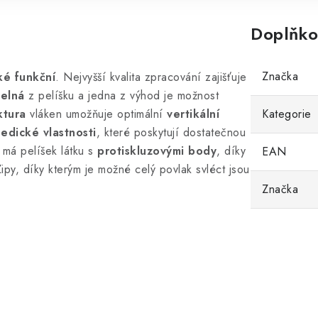
Doplňko
Značka
ké funkční
. Nejvyšší kvalita zpracování zajišťuje
telná
z pelíšku a jedna z výhod je možnost
ktura
vláken umožňuje optimální
vertikální
Kategorie
edické vlastnosti
, které poskytují dostatečnou
 má pelíšek látku s
protiskluzovými body
, díky
EAN
py, díky kterým je možné celý povlak svléct jsou
Značka