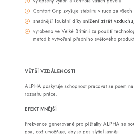
vylepšený výkon a kontrola vašich povelů
Comfort Grip zvyšuje stabilitu v ruce za všec
snadnější foukání díky
snížení ztrát vzduchu
vyrobeno ve Velké Británii za použití technolo
metod k vytvoření předního světového produk
VĚTŠÍ VZDÁLENOSTI
ALPHA poskytuje schopnost pracovat se psem na j
rozsahu práce.
EFEKTIVNĚJŠÍ
Frekvence generované pro píšťalky ALPHA se sou
psa, což umožňuje, aby je pes slyšel jasněji.