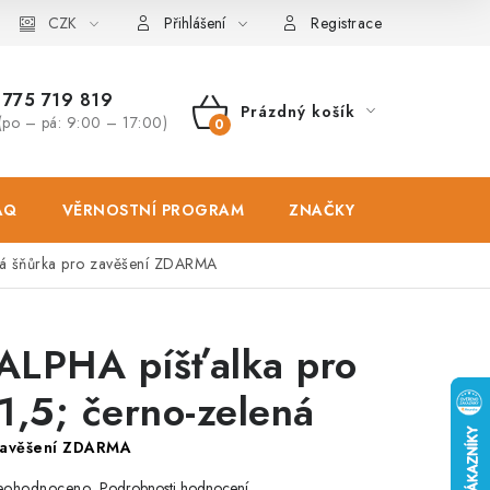
osobních údajů
CZK
Zásady použivání souboru cookies
Hodnocen
Přihlášení
Registrace
775 719 819
Prázdný košík
(po – pá: 9:00 – 17:00)
NÁKUPNÍ
KOŠÍK
AQ
VĚRNOSTNÍ PROGRAM
ZNAČKY
PRODEJNA
ná
šňůrka pro zavěšení ZDARMA
ALPHA píšťalka pro
1,5; černo-zelená
zavěšení ZDARMA
eohodnoceno
Podrobnosti hodnocení