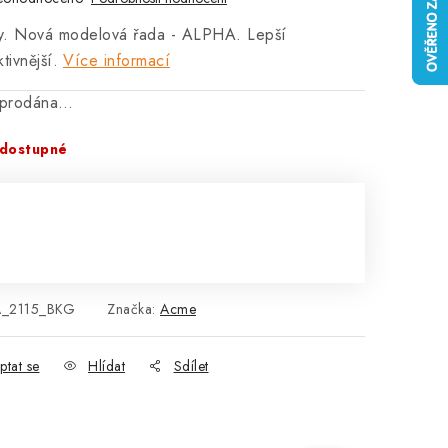
sy. Nová modelová řada - ALPHA. Lepší
tivnější.
Více informací
vyprodána…
dostupné
:
_2115_BKG
Značka:
Acme
ptat se
Hlídat
Sdílet