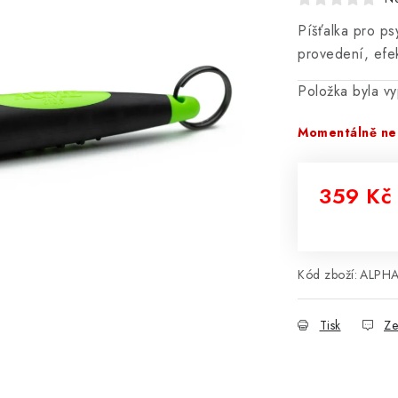
Píšťalka pro p
provedení, efek
Položka byla 
Momentálně ne
359 Kč
Měrná cena
Kód zboží:
ALPHA
Tisk
Ze