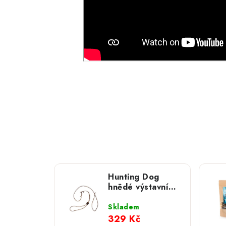
Hunting Dog
hnědé výstavní
vodítko z kulaté
kůže, 120 cm
Skladem
329 Kč