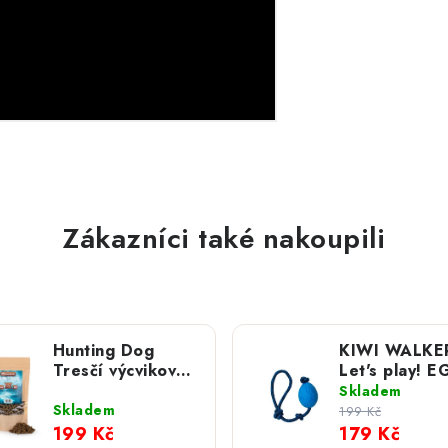
Zákazníci také nakoupili
Hunting Dog
KIWI WALKER
Tresčí výcvikové
Let's play! E
pamlsky 400 g;
Modrá
Skladem
MINI
Skladem
199 Kč
199 Kč
179 Kč