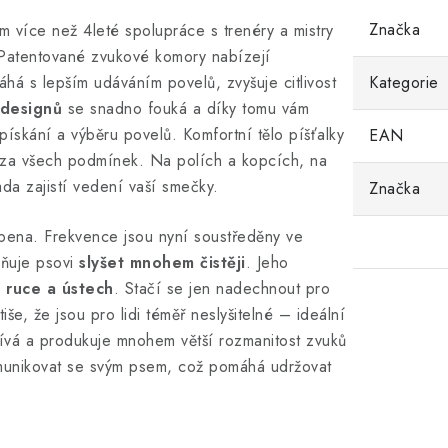
Značka
více než 4leté spolupráce s trenéry a mistry
 Patentované zvukové komory nabízejí
á s lepším udáváním povelů, zvyšuje citlivost
Kategorie
 designů
se snadno fouká a díky tomu vám
u pískání a výběru povelů. Komfortní tělo píšťalky
EAN
t za všech podmínek. Na polích a kopcích, na
da zajistí vedení vaší smečky.
Značka
obena. Frekvence jsou nyní soustředěny ve
žňuje psovi
slyšet mnohem čistěji
. Jeho
 ruce a ústech
. Stačí se jen nadechnout pro
iše, že jsou pro lidi téměř neslyšitelné – ideální
ívá a produkuje mnohem větší rozmanitost zvuků
komunikovat se svým psem, což pomáhá udržovat