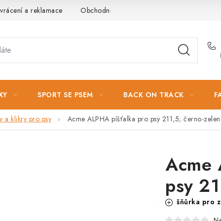
vrácení a reklamace
Obchodní podmínky
Podmínky ochrany 
XY
SPORT SE PSEM
BACK ON TRACK
F
y a klikry pro psy
Acme ALPHA píšťalka pro psy 211,5; černo-zele
Acme 
psy 21
šňůrka pro 
N