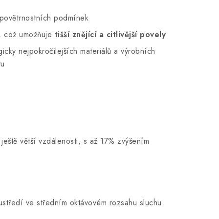
h povětrnostních podmínek
, což umožňuje
tišší znějící a citlivější povely
gicky nejpokročilejších materiálů a výrobních
tu
eště větší vzdálenosti, s až 17% zvýšením
středí ve středním oktávovém rozsahu sluchu