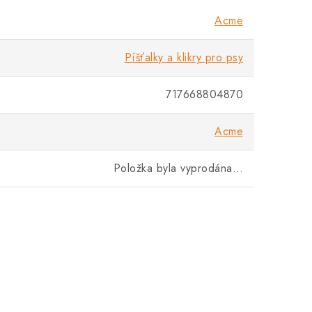
Acme
Píšťalky a klikry pro psy
717668804870
Acme
Položka byla vyprodána…