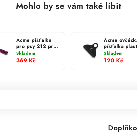
Mohlo by se vám také líbit
Acme píšťalka
Acme ovčáck
pro psy 212 pro-
píšťalka plas
trialer; purple
576; black
Skladem
Skladem
369 Kč
120 Kč
Doplňko