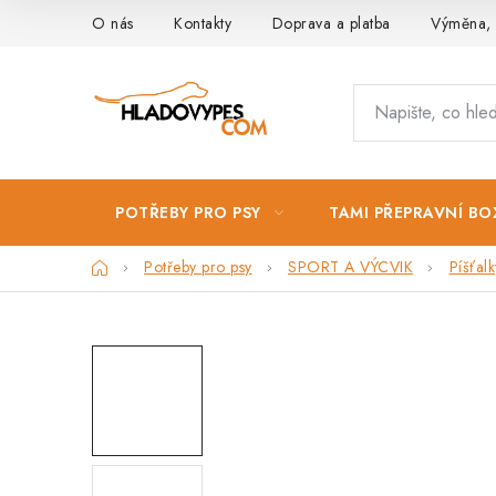
Přejít
O nás
Kontakty
Doprava a platba
Výměna, 
na
obsah
POTŘEBY PRO PSY
TAMI PŘEPRAVNÍ BO
Domů
Potřeby pro psy
SPORT A VÝCVIK
Píšťalk