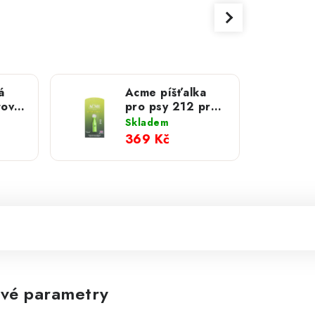
á
Acme píšťalka
tová
pro psy 212 pro-
trialer; green
Skladem
369 Kč
vé parametry