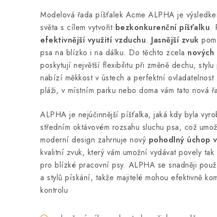
Modelová řada píšťalek Acme ALPHA je výsledkem 
světa s cílem vytvořit
bezkonkurenční píšťalku
.
efektivnější využití vzduchu
.
Jasnější zvuk
pomáh
psa na blízko i na dálku. Do těchto zcela
nových
poskytují největší flexibilitu při změně dechu, styl
nabízí měkkost v ústech a perfektní ovladatelnos
pláži, v místním parku nebo doma vám tato nová řa
ALPHA je nejúčinnější píšťalka, jaká kdy byla vyr
středním oktávovém rozsahu sluchu psa, což umo
moderní design zahrnuje nový
pohodlný úchop v
kvalitní zvuk, který vám umožní vydávat povely tak t
pro blízké pracovní psy. ALPHA se snadněji použ
a stylů pískání, takže majitelé mohou efektivně 
kontrolu