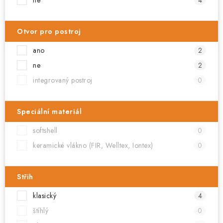
Otvor pro postroj
ano
2
ne
2
integrovaný postroj
0
Speciální materiál
softshell
0
keramické vlákno (FIR, Welltex, Iontex)
0
Střih
klasický
4
štíhlý
0