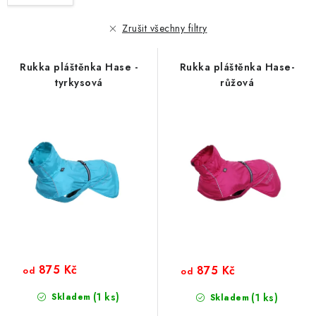
p
í
r
p
Zrušit všechny filtry
o
r
d
o
Rukka pláštěnka Hase -
Rukka pláštěnka Hase-
u
d
tyrkysová
růžová
k
u
t
k
ů
t
ů
875 Kč
875 Kč
od
od
(1 ks)
Skladem
(1 ks)
Skladem