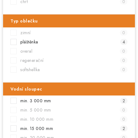
chrt
0
Typ oblečku
zimní
0
pláštěnka
4
overal
0
regenerační
0
softshellka
0
Vodní sloupec
min. 3 000 mm
2
min. 5 000 mm
0
min. 10 000 mm
0
min. 15 000 mm
2
min. 20 000 mm
0