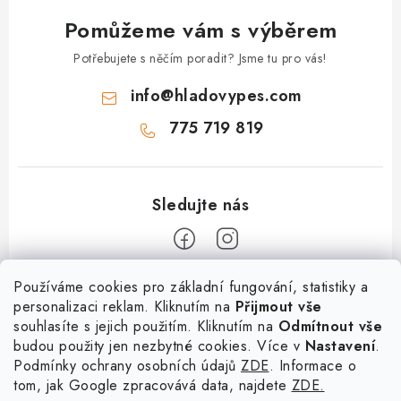
y
Pomůžeme vám s výběrem
v
ý
Potřebujete s něčím poradit? Jsme tu pro vás!
p
info
@
hladovypes.com
i
s
775 719 819
u
Z
Používáme cookies pro základní fungování, statistiky a
personalizaci reklam. Kliknutím na
Přijmout vše
á
souhlasíte s jejich použitím. Kliknutím na
Odmítnout vše
Informace
p
budou použity jen nezbytné cookies. Více v
Nastavení
.
a
Podmínky ochrany osobních údajů
ZDE
. Informace o
O nás
Služby
t
tom, jak Google zpracovává data, najdete
ZDE.
Kontakty
×