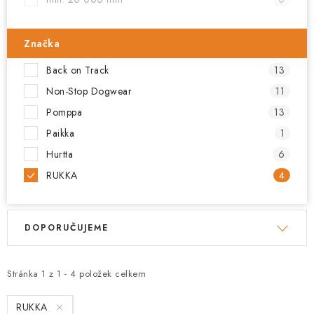
Značka
Back on Track
13
Non-Stop Dogwear
11
Pomppa
13
Paikka
1
Hurtta
6
RUKKA
4
V
Ř
DOPORUČUJEME
ý
a
p
z
i
e
Stránka
1
z
1
-
4
položek celkem
s
n
RUKKA