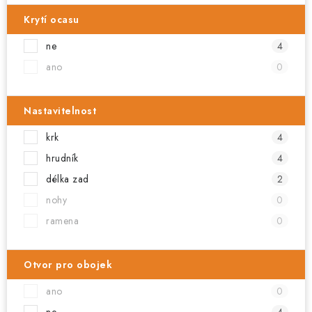
Krytí ocasu
ne
4
ano
0
Nastavitelnost
krk
4
hrudník
4
délka zad
2
nohy
0
ramena
0
Otvor pro obojek
ano
0
ne
4