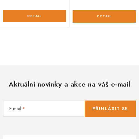
O
v
l
á
d
Aktuální novinky a akce na váš e-mail
a
c
í
E-mail
PŘIHLÁSIT SE
p
r
v
k