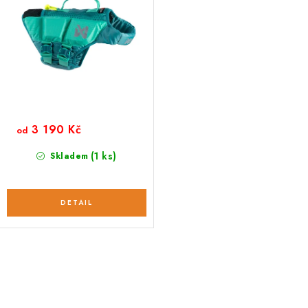
3 190 Kč
od
(1 ks)
Skladem
O
v
l