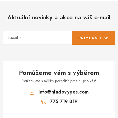
á
d
Aktuální novinky a akce na váš e-mail
a
c
í
E-mail
PŘIHLÁSIT SE
p
r
v
k
y
Pomůžeme vám s výběrem
v
ý
Potřebujete s něčím poradit? Jsme tu pro vás!
p
info
@
hladovypes.com
i
s
775 719 819
u