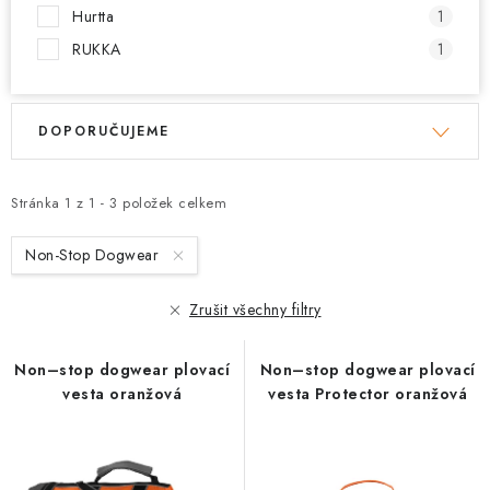
PRODEJNA
Hurtta
1
RUKKA
1
BLOG
V
Ř
SLUŽBY
DOPORUČUJEME
ý
a
p
z
VÝMĚNA, VRÁCENÍ A REKLAMACE
i
e
Stránka
1
z
1
-
3
položek celkem
s
n
O nás
Kontakty
Doprava a platba
Non-Stop Dogwear
p
í
Výměna, vrácení a reklamace
Obchodní podmínky
r
p
Podmínky ochrany osobních údajů
Zrušit všechny filtry
o
r
Zásady použivání souboru cookies
Hodnocení obchodu
d
o
Non–stop dogwear plovací
FAQ
Non–stop dogwear plovací
u
d
vesta oranžová
vesta Protector oranžová
k
u
t
k
ů
t