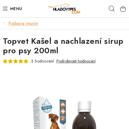
Přejít
Hleda
na
obsah
Podpora imunity
POTŘEBY PRO PSY
Topvet Kašel a nachlazení sirup
TAMI PŘEPRAVNÍ BOXY
pro psy 200ml
SPORT SE PSEM
3 hodnocení
Podrobnosti hodnocení
BACK ON TRACK
FAQ
VĚRNOSTNÍ PROGRAM
ZNAČKY