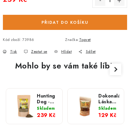
Měrná cena:
PŘIDAT DO KOŠÍKU
Kód zboží:
73986
Značka:
Topvet
Tisk
Zeptat se
Hlídat
Sdílet
Mohlo by se vám také líbit
Hunting
Dokonalá
Dog -
Láska
Mořská
B20 -
Skladem
Skladem
řasa
Šípek,
239 Kč
129 Kč
KELPA;
plod
500 g
sušený