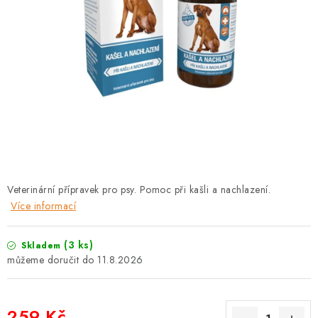
PRODEJNA
BLOG
SLUŽBY
VÝMĚNA, VRÁCENÍ A REKLAMACE
O nás
Kontakty
Doprava a platba
Výměna, vrácení a reklamace
Obchodní podmínky
Veterinární přípravek pro psy. Pomoc při kašli a nachlazení.
Podmínky ochrany osobních údajů
Více informací
Zásady použivání souboru cookies
Hodnocení obchodu
FAQ
(3 ks)
Skladem
11.8.2026
259 Kč