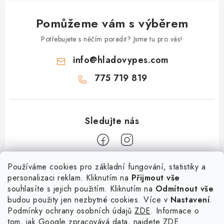
Pomůžeme vám s výběrem
Potřebujete s něčím poradit? Jsme tu pro vás!
info
@
hladovypes.com
775 719 819
Z
Používáme cookies pro základní fungování, statistiky a
personalizaci reklam. Kliknutím na
Přijmout vše
á
souhlasíte s jejich použitím. Kliknutím na
Odmítnout vše
Informace
p
budou použity jen nezbytné cookies. Více v
Nastavení
.
a
Podmínky ochrany osobních údajů
ZDE
. Informace o
O nás
Služby
tom, jak Google zpracovává data, najdete
ZDE.