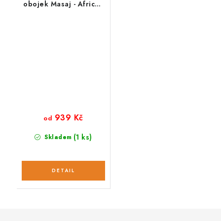
obojek Masaj - African
sky
939 Kč
od
(1 ks)
Skladem