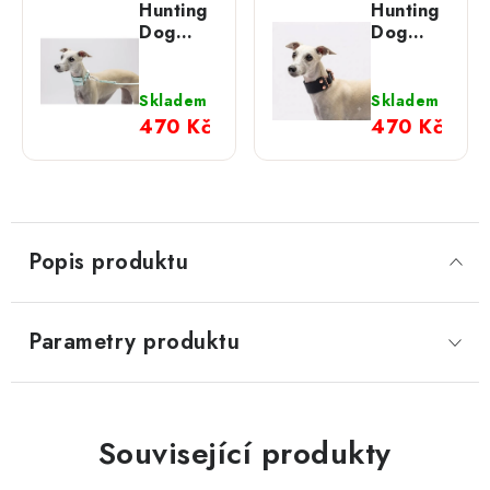
Hunting
Hunting
Dog
Dog
chrtí
chrtí
obojek -
obojek -
pes
černý s
Skladem
Skladem
rosegold
470 Kč
470 Kč
Popis produktu
Parametry produktu
Související produkty