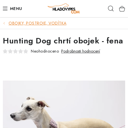
Přejít
Hleda
na
obsah
OBOJKY, POSTROJE, VODÍTKA
POTŘEBY PRO PSY
Hunting Dog chrtí obojek - fena
TAMI PŘEPRAVNÍ BOXY
Neohodnoceno
Podrobnosti hodnocení
SPORT SE PSEM
BACK ON TRACK
FAQ
VĚRNOSTNÍ PROGRAM
ZNAČKY