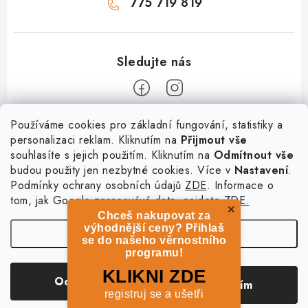
775 719 819
Z
Používáme cookies pro základní fungování, statistiky a
personalizaci reklam. Kliknutím na
Přijmout vše
á
souhlasíte s jejich použitím. Kliknutím na
Odmítnout vše
Informace
p
budou použity jen nezbytné cookies. Více v
Nastavení
.
a
Podmínky ochrany osobních údajů
ZDE
. Informace o
O nás
Služby
t
tom, jak Google zpracovává data, najdete
ZDE.
Kontakty
×
Chceš nakupovat za
í
PetExpert - pojištění psů
Doprava a platba
výhodnější ceny? Přihlaš
Nastavení
Pujčení paddleboardu a psí plovací vesty
se do našeho věrnostního
Výměna, vrácení a reklamace
programu!
Osobní odběr zboží - PRODEJNA
Obchodní podmínky
Copyright 2026
hladovypes.com
. Všechna práva vyhrazena.
Upravit nastavení
KLIKNI ZDE
Odmítnout
Souhlasím
cookies
Podmínky ochrany osobních údajů
registruj se a ušetři
Vytvořil Shoptet