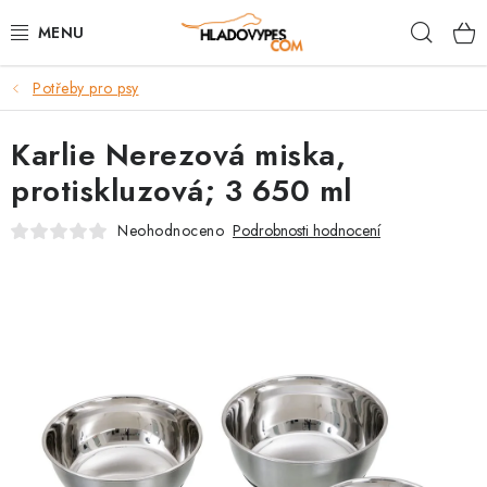
Přejít
Hleda
na
obsah
Potřeby pro psy
POTŘEBY PRO PSY
Karlie Nerezová miska,
TAMI PŘEPRAVNÍ BOXY
protiskluzová; 3 650 ml
SPORT SE PSEM
Neohodnoceno
Podrobnosti hodnocení
BACK ON TRACK
FAQ
VĚRNOSTNÍ PROGRAM
ZNAČKY