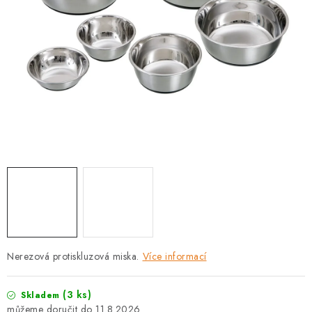
PRODEJNA
BLOG
SLUŽBY
VÝMĚNA, VRÁCENÍ A REKLAMACE
O nás
Kontakty
Doprava a platba
Výměna, vrácení a reklamace
Obchodní podmínky
Podmínky ochrany osobních údajů
Zásady použivání souboru cookies
Hodnocení obchodu
FAQ
Nerezová protiskluzová miska.
Více informací
(3 ks)
Skladem
11.8.2026