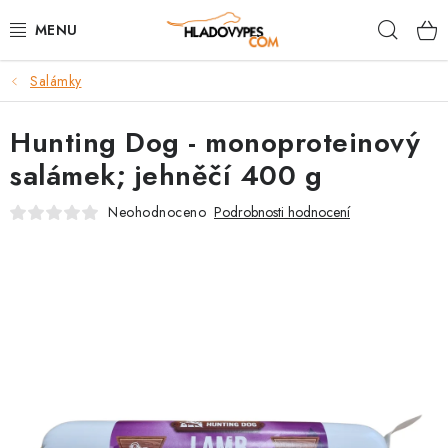
Přejít
Hleda
na
obsah
Salámky
POTŘEBY PRO PSY
Hunting Dog - monoproteinový
TAMI PŘEPRAVNÍ BOXY
salámek; jehněčí 400 g
SPORT SE PSEM
Neohodnoceno
Podrobnosti hodnocení
BACK ON TRACK
FAQ
VĚRNOSTNÍ PROGRAM
ZNAČKY