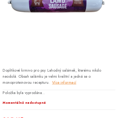
PRODEJNA
BLOG
SLUŽBY
VÝMĚNA, VRÁCENÍ A REKLAMACE
O nás
Kontakty
Doprava a platba
Výměna, vrácení a reklamace
Obchodní podmínky
Doplňkové krmivo pro psy. Lahodný salámek, kterému nikdo
Podmínky ochrany osobních údajů
neodolá. Obsah salámku je velmi kvalitní a jedná se o
Zásady použivání souboru cookies
Hodnocení obchodu
monoproteinovou recepturu.
Více informací
FAQ
Položka byla vyprodána…
Momentálně nedostupné