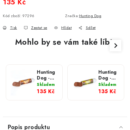
135 Kč
Měrná cena:
Kód zboží:
97296
Značka:
Hunting Dog
Tisk
Zeptat se
Hlídat
Sdílet
Mohlo by se vám také líbit
Hunting
Hunting
Dog -
Dog -
monoproteinový
monoprotein
Skladem
Skladem
salámek;
salámek;
135 Kč
135 Kč
pštrosí
králičí
400 g
400 g
Popis produktu