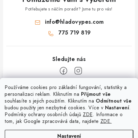
Potřebujete s něčím poradit? Jsme tu pro vás!
info
@
hladovypes.com
775 719 819
Z
Používáme cookies pro základní fungování, statistiky a
personalizaci reklam. Kliknutím na
Přijmout vše
á
souhlasíte s jejich použitím. Kliknutím na
Odmítnout vše
Informace
p
budou použity jen nezbytné cookies. Více v
Nastavení
.
a
Podmínky ochrany osobních údajů
ZDE
. Informace o
O nás
Služby
t
tom, jak Google zpracovává data, najdete
ZDE.
Kontakty
×
Chceš nakupovat za
í
PetExpert - pojištění psů
Doprava a platba
výhodnější ceny? Přihlaš
Nastavení