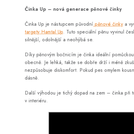
Činka Up – nová generace pěnové činky
Činka Up je nástupcem původní
pěnové činky
a vy
targety Hamtal Up
. Tuto speciální pěnu vyvinul če
silnější, odolnější a neohýbá se.
Díky pěnovým bočnicím je činka ideální pomůckou 
obecně. Je lehká, takže se dobře drží i méně zku
nezpůsobuje diskomfort. Pokud pes omylem kousne
dásně.
Další výhodou je tichý dopad na zem – činka při t
v interiéru.