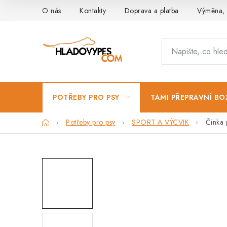
Přejít
O nás
Kontakty
Doprava a platba
Výměna, 
na
obsah
POTŘEBY PRO PSY
TAMI PŘEPRAVNÍ BO
Domů
Potřeby pro psy
SPORT A VÝCVIK
Činka 