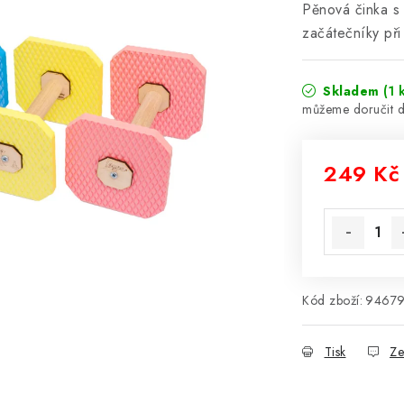
Pěnová činka s
začátečníky při
Skladem
(1 
249 Kč
Měrná cena
Kód zboží:
9467
Tisk
Ze