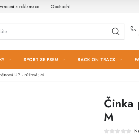
vrácení a reklamace
Obchodní podmínky
Podmínky ochrany 
XY
SPORT SE PSEM
BACK ON TRACK
F
pěnová UP - růžová; M
Činka 
M
N