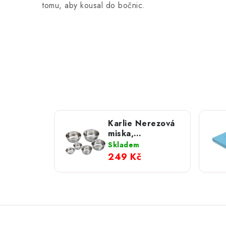
tomu, aby kousal do bočnic.
Karlie Nerezová
miska,
protiskluzová; 1
Skladem
900 ml
249 Kč