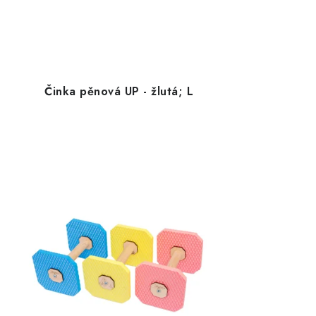
Činka pěnová UP - žlutá; L