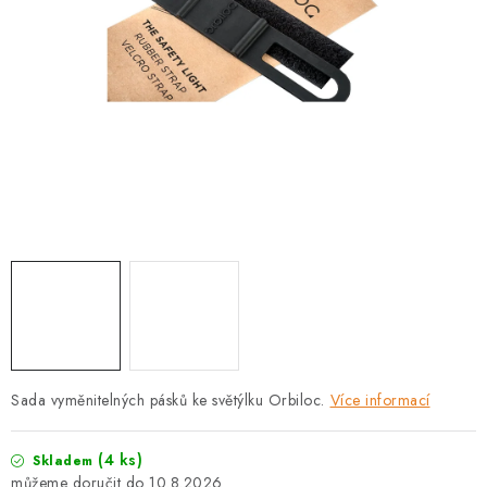
PRODEJNA
BLOG
SLUŽBY
VÝMĚNA, VRÁCENÍ A REKLAMACE
O nás
Kontakty
Doprava a platba
Výměna, vrácení a reklamace
Obchodní podmínky
Podmínky ochrany osobních údajů
Zásady použivání souboru cookies
Hodnocení obchodu
FAQ
Sada vyměnitelných pásků ke světýlku Orbiloc.
Více informací
(4 ks)
Skladem
10.8.2026