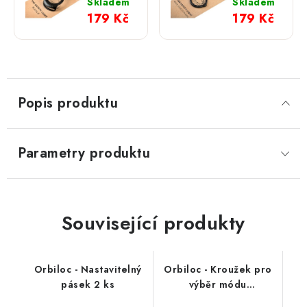
buckle
pro
Skladem
Skladem
výběr
179 Kč
179 Kč
módu
jednoduchý
Popis produktu
Parametry produktu
Související produkty
Orbiloc - Nastavitelný
Orbiloc - Kroužek pro
pásek 2 ks
výběr módu
jednoduchý