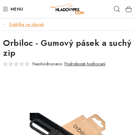
Přejít
Hleda
na
obsah
Světýlka na obojek
POTŘEBY PRO PSY
Orbiloc - Gumový pásek a suchý
TAMI PŘEPRAVNÍ BOXY
zip
SPORT SE PSEM
Neohodnoceno
Podrobnosti hodnocení
BACK ON TRACK
FAQ
VĚRNOSTNÍ PROGRAM
ZNAČKY