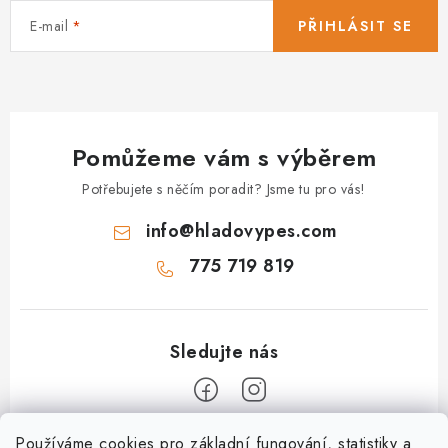
E-mail
PŘIHLÁSIT SE
Pomůžeme vám s výběrem
Potřebujete s něčím poradit? Jsme tu pro vás!
info
@
hladovypes.com
775 719 819
Z
Používáme cookies pro základní fungování, statistiky a