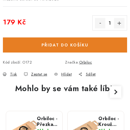
179 Kč
Měrná cena:
PŘIDAT DO KOŠÍKU
Kód zboží:
O172
Značka:
Orbiloc
Tisk
Zeptat se
Hlídat
Sdílet
Mohlo by se vám také líbit
Orbiloc -
Orbiloc -
Přezka /
Kroužek