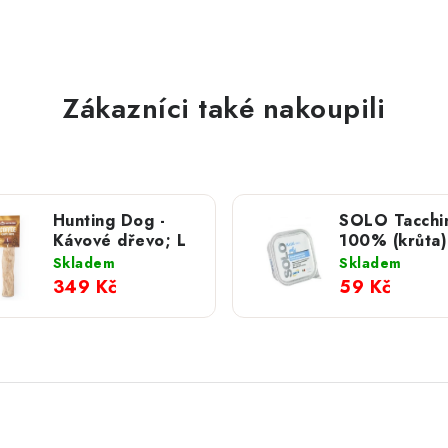
Zákazníci také nakoupili
Hunting Dog -
SOLO Tacchi
Kávové dřevo; L
100% (krůta)
vanička; 100
Skladem
Skladem
349 Kč
59 Kč