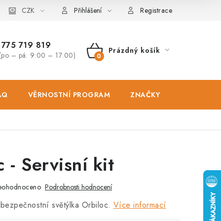
osobních údajů
CZK
Zásady použivání souboru cookies
Hodnocen
Přihlášení
Registrace
775 719 819
Prázdný košík
(po – pá: 9:00 – 17:00)
NÁKUPNÍ
KOŠÍK
AQ
VĚRNOSTNÍ PROGRAM
ZNAČKY
PRODEJNA
 - Servisní kit
eohodnoceno
Podrobnosti hodnocení
o bezpečnostní světýlka Orbiloc.
Více informací