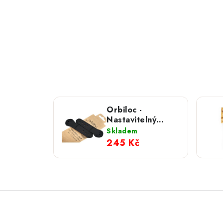
Orbiloc -
Nastavitelný
pásek 2 ks
Skladem
245 Kč