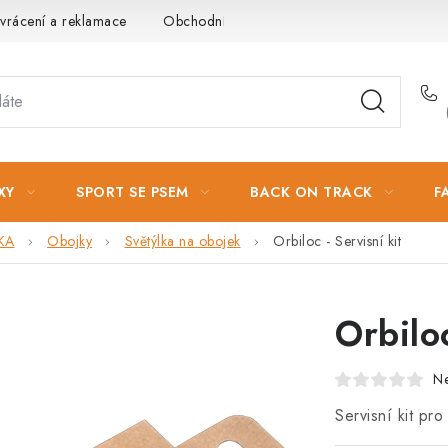
vrácení a reklamace
Obchodní podmínky
Podmínky ochrany 
XY
SPORT SE PSEM
BACK ON TRACK
F
KA
Obojky
Světýlka na obojek
Orbiloc - Servisní kit
Orbiloc
N
Servisní kit pr