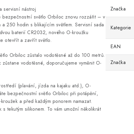
Značka
 servisní nástroj
é bezpečnostní světlo Orbiloc znovu rozzářit – v
 a 250 hodin s blikajícím světlem. Servisní sada
Kategorie
ze dvou baterií CR2032, nového O-kroužku
otevřít a zavřít světlo.
EAN
ětlo Orbiloc zůstalo vodotěsné až do 100 metrů.
Značka
oc zůstane vodotěsné, doporučujeme vyměnit O-
středí (plavání, jízda na kajaku atd.), O-
te bezpečnostní světlo Orbiloc při potápění,
-kroužek a před každým ponorem namazat.
 s tekutým silikonem. To vám umožní několikrát