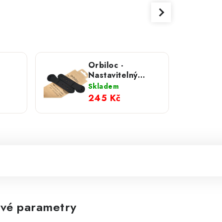
Orbiloc -
Nastavitelný
pásek 2 ks
Skladem
245 Kč
vé parametry