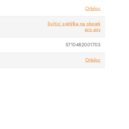
Orbiloc
Svítící světýlka na obojek
pro psy
5710482001703
Orbiloc