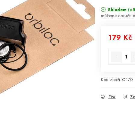
Skladem
(>5
179 Kč
Měrná cena
Kód zboží:
O170
Tisk
Ze