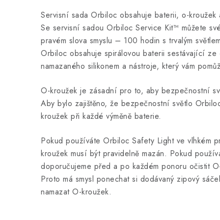
Servisní sada Orbiloc obsahuje baterii, o-kroužek a
Se servisní sadou Orbiloc Service Kit™ můžete sv
pravém slova smyslu – 100 hodin s trvalým světlem
Orbiloc obsahuje spirálovou baterii sestávající 
namazaného silikonem a nástroje, který vám pomůže 
O-kroužek je zásadní pro to, aby bezpečnostní sv
Aby bylo zajištěno, že bezpečnostní světlo Orbil
kroužek při každé výměně baterie.
Pokud používáte Orbiloc Safety Light ve vlhkém pro
kroužek musí být pravidelně mazán. Pokud používá
doporučujeme před a po každém ponoru očistit O
Proto má smysl ponechat si dodávaný zipový sáček
namazat O-kroužek.