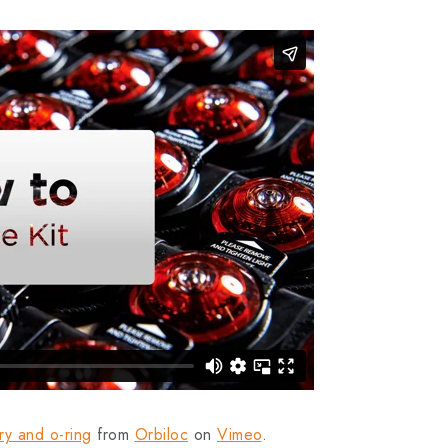
ry and o-ring
from
Orbiloc
on
Vimeo
.