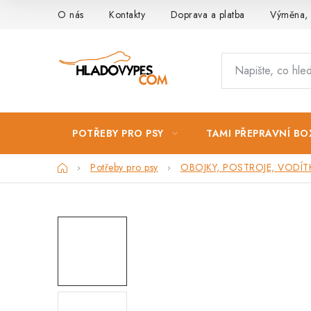
Přejít
O nás
Kontakty
Doprava a platba
Výměna, 
na
obsah
POTŘEBY PRO PSY
TAMI PŘEPRAVNÍ BO
Domů
Potřeby pro psy
OBOJKY, POSTROJE, VODÍT