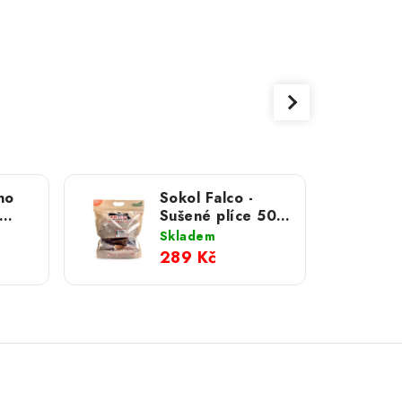
no
Sokol Falco -
Sušené plíce 500
 g
g
Skladem
289 Kč