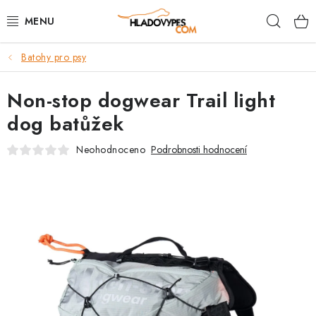
Přejít
Hleda
na
obsah
Batohy pro psy
POTŘEBY PRO PSY
Non-stop dogwear Trail light
TAMI PŘEPRAVNÍ BOXY
dog batůžek
SPORT SE PSEM
Neohodnoceno
Podrobnosti hodnocení
BACK ON TRACK
FAQ
VĚRNOSTNÍ PROGRAM
ZNAČKY