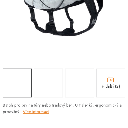
PRODEJNA
BLOG
SLUŽBY
VÝMĚNA, VRÁCENÍ A REKLAMACE
O nás
Kontakty
Doprava a platba
Výměna, vrácení a reklamace
Obchodní podmínky
Podmínky ochrany osobních údajů
+ další (2)
Zásady použivání souboru cookies
Hodnocení obchodu
FAQ
Batoh pro psy na túry nebo trailový běh. Ultralehký, ergonomický a
prodyšný.
Více informací