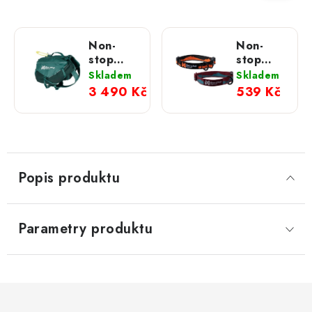
Non-
Non-
stop
stop
dogwear
dogwear
Skladem
Skladem
Batoh
obojek
3 490 Kč
539 Kč
Trail
Trail
quest
quest
dog
oranžovo/
backpack
černý
Popis produktu
Parametry produktu