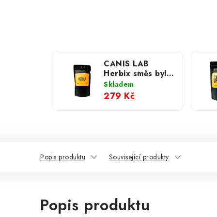
CANIS LAB
Herbix směs bylin
pro lepší zažívání
Skladem
psa 80 g
279 Kč
Popis produktu
Související produkty
Popis produktu