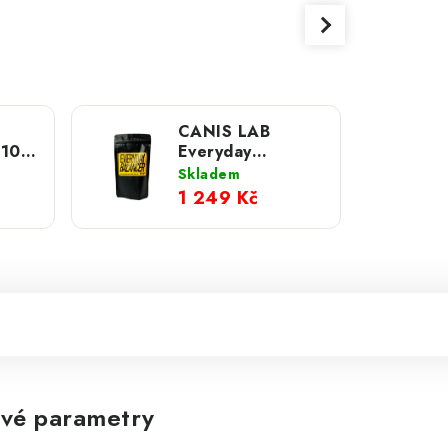
CANIS LAB
 100
Everyday
balancer; 1000g
Skladem
1 249 Kč
vé parametry