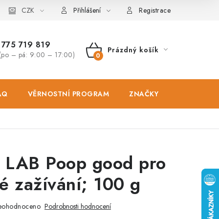
osobních údajů
CZK
Zásady použivání souboru cookies
Hodnocen
Přihlášení
Registrace
775 719 819
Prázdný košík
(po – pá: 9:00 – 17:00)
NÁKUPNÍ
KOŠÍK
AQ
VĚRNOSTNÍ PROGRAM
ZNAČKY
PRODEJNA
 LAB Poop good pro
é zažívání; 100 g
eohodnoceno
Podrobnosti hodnocení