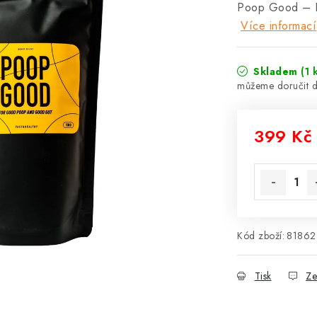
Poop Good – Pr
Více informací
Skladem
(1 
399 Kč
Měrná cena
Kód zboží:
81862
Tisk
Ze