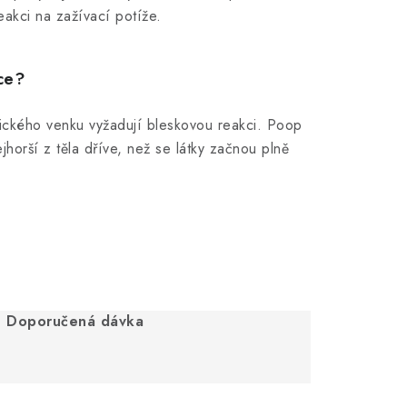
reakci na zažívací potíže.
ce?
ického venku vyžadují bleskovou reakci. Poop
jhorší z těla dříve, než se látky začnou plně
Doporučená dávka