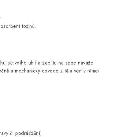
.
adsorbent toxinů.
hu aktivního uhlí a zeolitu na sebe naváže
zpečně a mechanicky odvede z těla ven v rámci
?
ravy či podráždění).