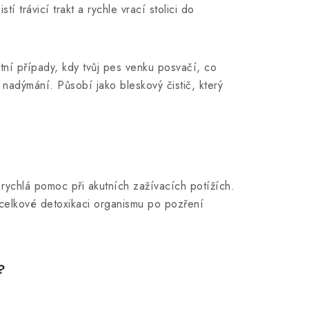
í trávicí trakt a rychle vrací stolici do
ní případy, kdy tvůj pes venku posvačí, co
nadýmání. Působí jako bleskový čistič, který
rychlá pomoc při akutních zažívacích potížích.
a celkové detoxikaci organismu po pozření
?