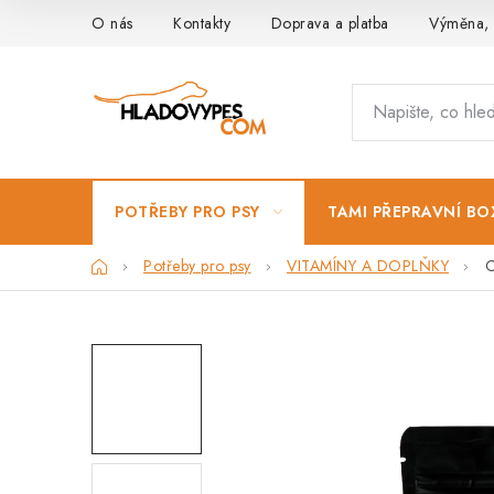
Přejít
O nás
Kontakty
Doprava a platba
Výměna, 
na
obsah
POTŘEBY PRO PSY
TAMI PŘEPRAVNÍ BO
Domů
Potřeby pro psy
VITAMÍNY A DOPLŇKY
C