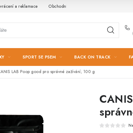
vrácení a reklamace
Obchodní podmínky
Podmínky ochrany 
XY
SPORT SE PSEM
BACK ON TRACK
F
ANIS LAB Poop good pro správné zažívání; 100 g
CANIS
správn
N