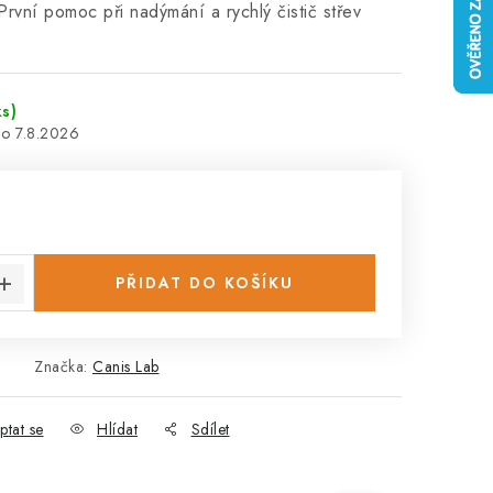
vní pomoc při nadýmání a rychlý čistič střev
ks)
7.8.2026
:
PŘIDAT DO KOŠÍKU
Značka:
Canis Lab
ptat se
Hlídat
Sdílet