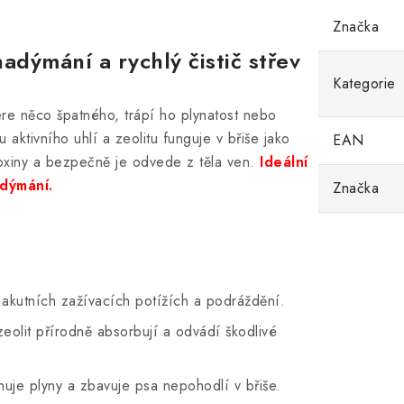
Značka
dýmání a rychlý čistič střev
Kategorie
re něco špatného, trápí ho plynatost nebo
aktivního uhlí a zeolitu funguje v břiše jako
EAN
toxiny a bezpečně je odvede z těla ven.
Ideální
dýmání.
Značka
 akutních zažívacích potížích a podráždění.
zeolit přírodně absorbují a odvádí škodlivé
nuje plyny a zbavuje psa nepohodlí v břiše.