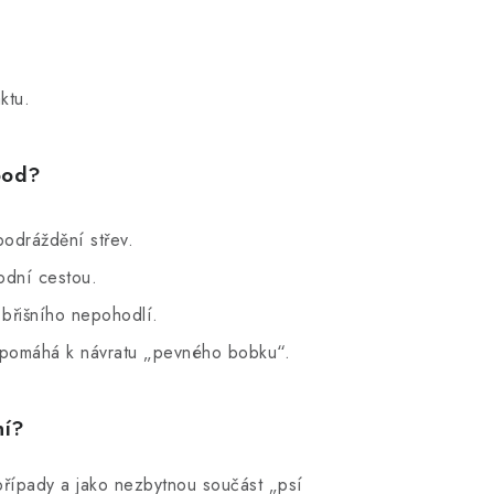
ktu.
Good?
podráždění střev.
odní cestou.
 břišního nepohodlí.
 pomáhá k návratu „pevného bobku“.
ní?
řípady a jako nezbytnou součást „psí