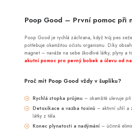
Poop Good – První pomoc při na
Poop Good je rychlá záchrana, když tvůj pes seže
potřebuje okamžitou očistu organismu. Díky obsahu 
magnet – naváže na sebe škodlivé látky, plyny a 
akutní pomoc pro pevný bobek a úlevu od na
Proč mít Poop Good vždy v šuplíku?
Rychlá stopka průjmu
– okamžitě ulevuje při
Detoxikace a vazba toxinů
– aktivní uhlí a 
látky z těla.
Konec plynatosti a nadýmání
– účinně elimi