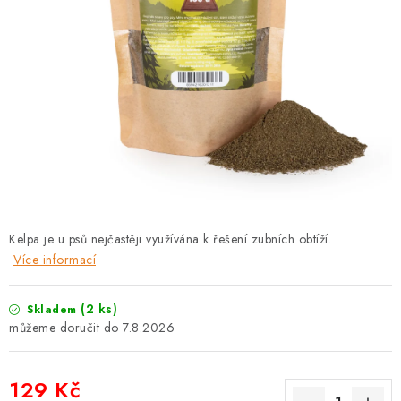
PRODEJNA
BLOG
SLUŽBY
VÝMĚNA, VRÁCENÍ A REKLAMACE
O nás
Kontakty
Doprava a platba
Výměna, vrácení a reklamace
Obchodní podmínky
Kelpa je u psů nejčastěji využívána k řešení zubních obtíží.
Podmínky ochrany osobních údajů
Více informací
Zásady použivání souboru cookies
Hodnocení obchodu
FAQ
(2 ks)
Skladem
7.8.2026
129 Kč