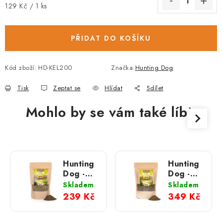
Měrná cena:
129 Kč / 1 ks
PŘIDAT DO KOŠÍKU
Kód zboží:
HD-KEL200
Značka:
Hunting Dog
Tisk
Zeptat se
Hlídat
Sdílet
Mohlo by se vám také líbit
Hunting
Hunting
Dog -
Dog -
Mořská
Mořská
Skladem
Skladem
řasa
řasa
239 Kč
349 Kč
KELPA;
KELPA;
500 g
1 000 g