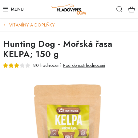
Přejít
Hleda
na
obsah
VITAMÍNY A DOPLŇKY
POTŘEBY PRO PSY
Hunting Dog - Mořská řasa
TAMI PŘEPRAVNÍ BOXY
KELPA; 150 g
SPORT SE PSEM
80 hodnocení
Podrobnosti hodnocení
BACK ON TRACK
FAQ
VĚRNOSTNÍ PROGRAM
ZNAČKY