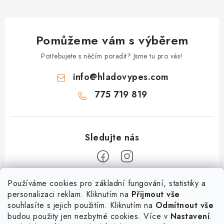
Pomůžeme vám s výběrem
Potřebujete s něčím poradit? Jsme tu pro vás!
info
@
hladovypes.com
775 719 819
Z
Používáme cookies pro základní fungování, statistiky a
personalizaci reklam. Kliknutím na
Přijmout vše
á
souhlasíte s jejich použitím. Kliknutím na
Odmítnout vše
Informace
p
budou použity jen nezbytné cookies. Více v
Nastavení
.