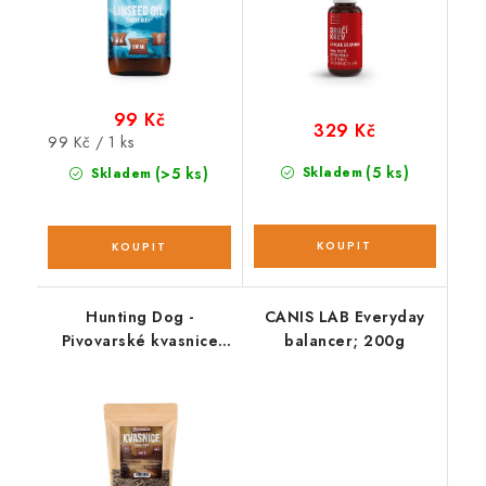
99 Kč
329 Kč
Měrná
99 Kč / 1 ks
cena:
(5 ks)
(>5 ks)
Skladem
Skladem
Hunting Dog -
CANIS LAB Everyday
Pivovarské kvasnice
balancer; 200g
granulované 1 000 g