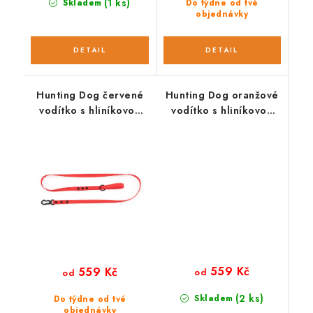
(1 ks)
Skladem
Do týdne od tvé
objednávky
Hunting Dog červené
Hunting Dog oranžové
vodítko s hliníkovou
vodítko s hliníkovou
karabinou 165 cm
karabinou 165 cm
559 Kč
559 Kč
od
od
(2 ks)
Skladem
Do týdne od tvé
objednávky