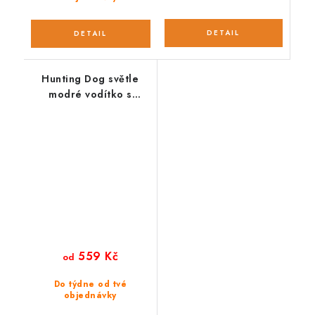
Hunting Dog světle
modré vodítko s
hliníkovou karabinou
165 cm
559 Kč
od
Do týdne od tvé
objednávky