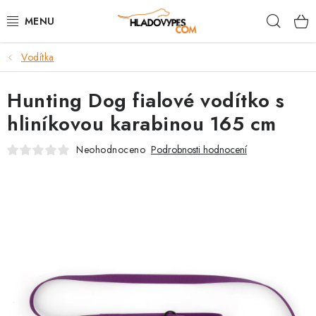
Přejít
Hleda
na
obsah
Vodítka
POTŘEBY PRO PSY
Hunting Dog fialové vodítko s
TAMI PŘEPRAVNÍ BOXY
hliníkovou karabinou 165 cm
SPORT SE PSEM
Neohodnoceno
Podrobnosti hodnocení
BACK ON TRACK
FAQ
VĚRNOSTNÍ PROGRAM
ZNAČKY