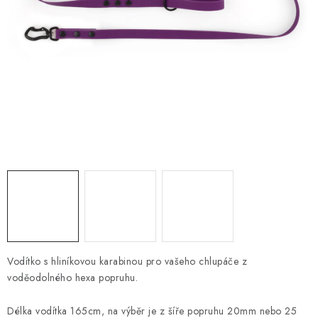
PRODEJNA
BLOG
SLUŽBY
VÝMĚNA, VRÁCENÍ A REKLAMACE
O nás
Kontakty
Doprava a platba
Výměna, vrácení a reklamace
Obchodní podmínky
Podmínky ochrany osobních údajů
Zásady použivání souboru cookies
Hodnocení obchodu
FAQ
Vodítko s hliníkovou karabinou pro vašeho chlupáče z
voděodolného hexa popruhu.
Délka vodítka 165cm, na výběr je z šíře popruhu 20mm nebo 25