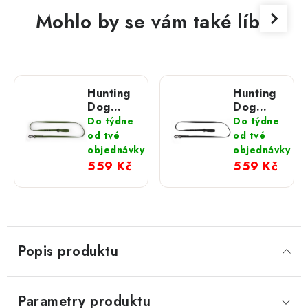
Mohlo by se vám také líbit
Hunting
Hunting
Dog
Dog
olivové
černé
Do týdne
Do týdne
vodítko
vodítko
od tvé
od tvé
s
s
objednávky
objednávky
hliníkovou
hliníkovou
559 Kč
559 Kč
karabinou
karabinou
165 cm
165 cm
Popis produktu
Parametry produktu