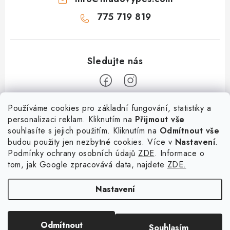
775 719 819
Z
Používáme cookies pro základní fungování, statistiky a
personalizaci reklam. Kliknutím na
Přijmout vše
á
souhlasíte s jejich použitím. Kliknutím na
Odmítnout vše
Informace
p
budou použity jen nezbytné cookies. Více v
Nastavení
.
a
Podmínky ochrany osobních údajů
ZDE
. Informace o
O nás
Služby
t
tom, jak Google zpracovává data, najdete
ZDE.
Kontakty
×
Chceš nakupovat za
í
PetExpert - pojištění psů
Doprava a platba
výhodnější ceny? Přihlaš
Nastavení
Pujčení paddleboardu a psí plovací vesty
se do našeho věrnostního
Výměna, vrácení a reklamace
programu!
Osobní odběr zboží - PRODEJNA
Obchodní podmínky
Copyright 2026
hladovypes.com
. Všechna práva vyhrazena.
Upravit nastavení
KLIKNI ZDE
Odmítnout
Souhlasím
cookies