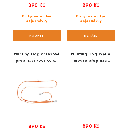
890 Kč
890 Kč
Do týdne od tvé
Do týdne od tvé
objednávky
objednávky
Hunting Dog oranžové
Hunting Dog světle
přepínací vodítko se
modré přepínací
stříbrnou hliníkovou
vodítko se stříbrnou
karabinou 280 cm
hliníkovou karabinou
280 cm
890 Kč
890 Kč