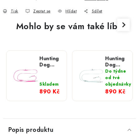
Tisk
Zeptat se
Hlídat
Sdílet
Mohlo by se vám také líbit
Hunting
Hunting
Dog
Dog
růžové
mentolové
Do týdne
přepínací
přepínací
od tvé
vodítko
vodítko
Skladem
objednávky
se
se
890 Kč
890 Kč
stříbrnou
stříbrnou
hliníkovou
hliníkovou
karabinou
karabinou
280 cm
280 cm
Popis produktu