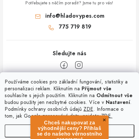
Potřebujete s něčím poradit? Jsme tu pro vás!
info
@
hladovypes.com
775 719 819
Z
Používáme cookies pro základní fungování, statistiky a
personalizaci reklam. Kliknutím na
Přijmout vše
á
souhlasíte s jejich použitím. Kliknutím na
Odmítnout vše
Informace
p
budou použity jen nezbytné cookies. Více v
Nastavení
.
a
Podmínky ochrany osobních údajů
ZDE
. Informace o
O nás
Služby
t
tom, jak Google zpracovává data, najdete
ZDE.
Kontakty
×
Chceš nakupovat za
í
PetExpert - pojištění psů
Doprava a platba
výhodnější ceny? Přihlaš
Nastavení
Pujčení paddleboardu a psí plovací vesty
se do našeho věrnostního
Výměna, vrácení a reklamace