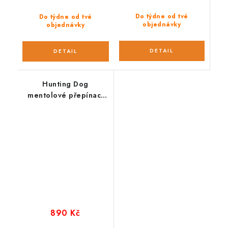
Do týdne od tvé
Do týdne od tvé
objednávky
objednávky
Hunting Dog
mentolové přepínací
vodítko se stříbrnou
hliníkovou karabinou
280 cm
890 Kč