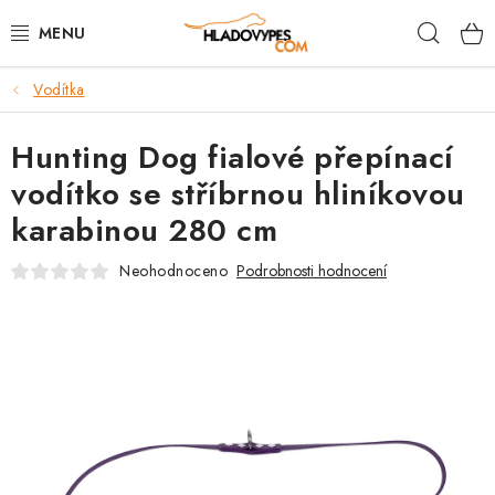
Přejít
Hleda
na
obsah
Vodítka
POTŘEBY PRO PSY
Hunting Dog fialové přepínací
TAMI PŘEPRAVNÍ BOXY
vodítko se stříbrnou hliníkovou
SPORT SE PSEM
karabinou 280 cm
BACK ON TRACK
Neohodnoceno
Podrobnosti hodnocení
FAQ
VĚRNOSTNÍ PROGRAM
ZNAČKY