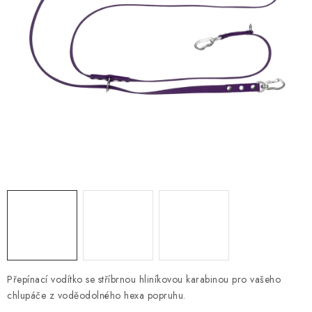
PRODEJNA
BLOG
SLUŽBY
VÝMĚNA, VRÁCENÍ A REKLAMACE
O nás
Kontakty
Doprava a platba
Výměna, vrácení a reklamace
Obchodní podmínky
Podmínky ochrany osobních údajů
Zásady použivání souboru cookies
Hodnocení obchodu
FAQ
Přepínací vodítko se stříbrnou hliníkovou karabinou pro vašeho
chlupáče z voděodolného hexa popruhu.