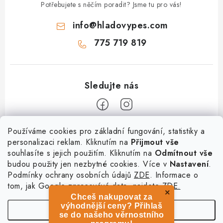
Potřebujete s něčím poradit? Jsme tu pro vás!
info
@
hladovypes.com
775 719 819
Z
Používáme cookies pro základní fungování, statistiky a
personalizaci reklam. Kliknutím na
Přijmout vše
á
souhlasíte s jejich použitím. Kliknutím na
Odmítnout vše
Informace
p
budou použity jen nezbytné cookies. Více v
Nastavení
.
a
Podmínky ochrany osobních údajů
ZDE
. Informace o
O nás
Služby
t
tom, jak Google zpracovává data, najdete
ZDE.
Kontakty
×
Chceš nakupovat za
í
PetExpert - pojištění psů
Doprava a platba
výhodnější ceny? Přihlaš
Nastavení
Pujčení paddleboardu a psí plovací vesty
se do našeho věrnostního
Výměna, vrácení a reklamace