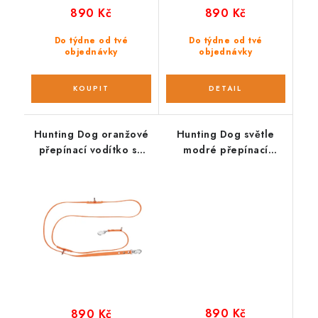
890 Kč
890 Kč
Do týdne od tvé
Do týdne od tvé
objednávky
objednávky
Hunting Dog oranžové
Hunting Dog světle
přepínací vodítko se
modré přepínací
stříbrnou hliníkovou
vodítko se stříbrnou
karabinou 280 cm
hliníkovou karabinou
280 cm
890 Kč
890 Kč