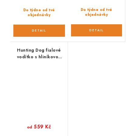
Do týdne od tvé
Do týdne od tvé
objednávky
objednávky
Hunting Dog fialové
vodítko s hliníkovou
karabinou 165 cm
559 Kč
od