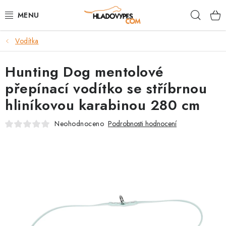
Přejít
Hleda
na
obsah
Vodítka
POTŘEBY PRO PSY
Hunting Dog mentolové
TAMI PŘEPRAVNÍ BOXY
přepínací vodítko se stříbrnou
SPORT SE PSEM
hliníkovou karabinou 280 cm
BACK ON TRACK
Neohodnoceno
Podrobnosti hodnocení
FAQ
VĚRNOSTNÍ PROGRAM
ZNAČKY