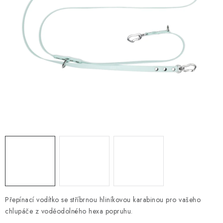
PRODEJNA
BLOG
SLUŽBY
VÝMĚNA, VRÁCENÍ A REKLAMACE
O nás
Kontakty
Doprava a platba
Výměna, vrácení a reklamace
Obchodní podmínky
Podmínky ochrany osobních údajů
Zásady použivání souboru cookies
Hodnocení obchodu
FAQ
Přepínací vodítko se stříbrnou hliníkovou karabinou pro vašeho
chlupáče z voděodolného hexa popruhu.