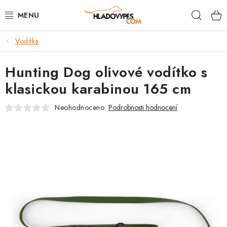
Přejít
Hleda
na
obsah
Vodítka
POTŘEBY PRO PSY
Hunting Dog olivové vodítko s
TAMI PŘEPRAVNÍ BOXY
klasickou karabinou 165 cm
SPORT SE PSEM
Neohodnoceno
Podrobnosti hodnocení
BACK ON TRACK
FAQ
VĚRNOSTNÍ PROGRAM
ZNAČKY