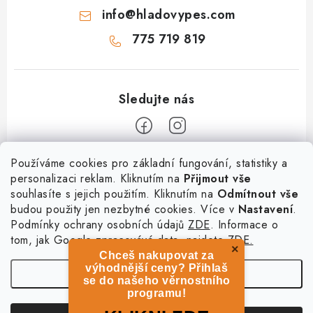
info
@
hladovypes.com
775 719 819
Z
Používáme cookies pro základní fungování, statistiky a
personalizaci reklam. Kliknutím na
Přijmout vše
á
souhlasíte s jejich použitím. Kliknutím na
Odmítnout vše
Informace
p
budou použity jen nezbytné cookies. Více v
Nastavení
.
a
Podmínky ochrany osobních údajů
ZDE
. Informace o
O nás
Služby
t
tom, jak Google zpracovává data, najdete
ZDE.
Kontakty
×
Chceš nakupovat za
í
PetExpert - pojištění psů
Doprava a platba
výhodnější ceny? Přihlaš
Nastavení
Pujčení paddleboardu a psí plovací vesty
se do našeho věrnostního
Výměna, vrácení a reklamace
programu!
Osobní odběr zboží - PRODEJNA
Obchodní podmínky
Copyright 2026
hladovypes.com
. Všechna práva vyhrazena.
Upravit nastavení