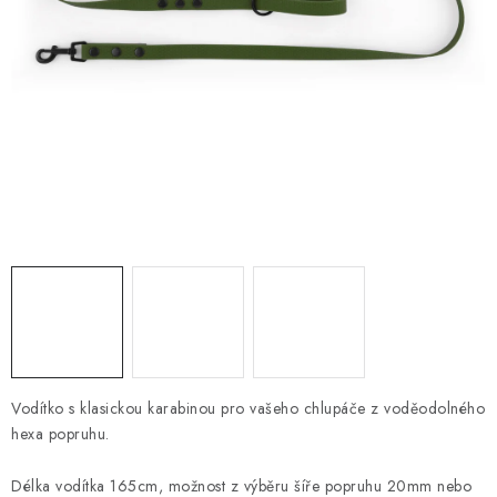
PRODEJNA
BLOG
SLUŽBY
VÝMĚNA, VRÁCENÍ A REKLAMACE
O nás
Kontakty
Doprava a platba
Výměna, vrácení a reklamace
Obchodní podmínky
Podmínky ochrany osobních údajů
Zásady použivání souboru cookies
Hodnocení obchodu
FAQ
Vodítko s klasickou karabinou pro vašeho chlupáče z voděodolného
hexa popruhu.
Délka vodítka 165cm, možnost z výběru šíře popruhu 20mm nebo