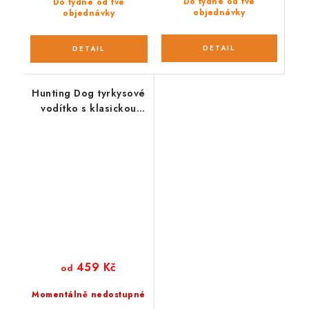
Do týdne od tvé
Do týdne od tvé
objednávky
objednávky
Hunting Dog tyrkysové
vodítko s klasickou
karabinou 165 cm
459 Kč
od
Momentálně nedostupné