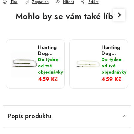
Tisk
Zeptat se
Hlídat
Sdílet
Mohlo by se vám také líbit
Hunting
Hunting
Dog
Dog
olivové
mentolové
Do týdne
Do týdne
vodítko
vodítko
od tvé
od tvé
s
s
objednávky
objednávky
klasickou
klasickou
459 Kč
459 Kč
stříbrnou
karabinou
karabinou
165 cm
165 cm
Popis produktu