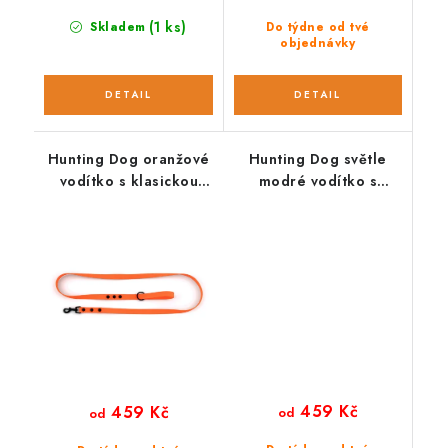
(1 ks)
Skladem
Do týdne od tvé
objednávky
Hunting Dog oranžové
Hunting Dog světle
vodítko s klasickou
modré vodítko s
karabinou 165 cm
klasickou karabinou
165 cm
459 Kč
459 Kč
od
od