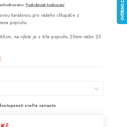
eohodnoceno
Podrobnosti hodnocení
íkovou karabinou pro vašeho chlupáče z
hexa popruhu.
165cm, na výběr je z šíře popruhu 20mm nebo 25
í
dostupnosti zvolte variantu
 Kč