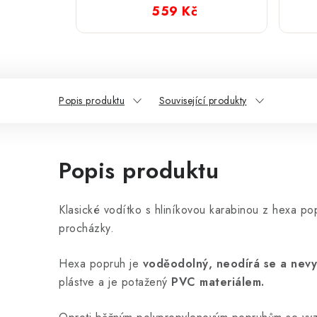
karabinou 165 cm
559 Kč
Popis produktu
Související produkty
Popis produktu
Klasické vodítko s hliníkovou karabinou z hexa p
procházky.
Hexa popruh je
voděodolný, neodírá se a nevy
plástve a je potažený
PVC materiálem.