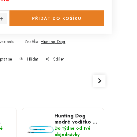
:
PŘIDAT DO KOŠÍKU
variantu
Značka:
Hunting Dog
ptat se
Hlídat
Sdílet
Hunting Dog
modré vodítko s
hliníkovou
vé
Do týdne od tvé
karabinou 165 cm
objednávky