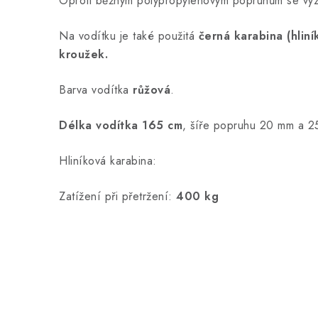
Oproti běžným polypropylenovým popruhům se vyz
Na vodítku je také použitá
černá karabina (hlin
kroužek.
Barva vodítka
růžová
.
Délka vodítka 165 cm
, šíře popruhu 20 mm a 2
Hliníková karabina:
Zatížení při přetržení:
400 kg