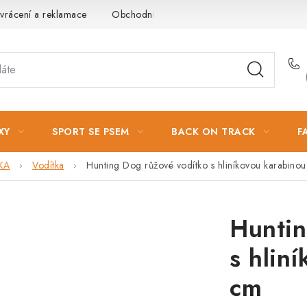
vrácení a reklamace
Obchodní podmínky
Podmínky ochrany 
XY
SPORT SE PSEM
BACK ON TRACK
F
KA
Vodítka
Hunting Dog růžové vodítko s hliníkovou karabino
Huntin
s hlin
cm