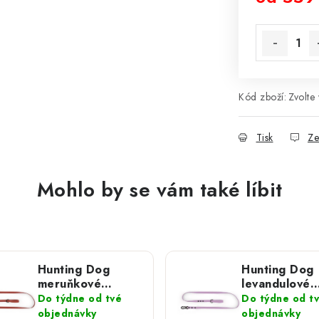
Měrná cena
Kód zboží:
Zvolte 
Tisk
Ze
Mohlo by se vám také líbit
Hunting Dog
Hunting Dog
meruňkové
levandulové
vodítko s
vodítko s
Do týdne od tvé
Do týdne od t
hliníkovou
hliníkovou
objednávky
objednávky