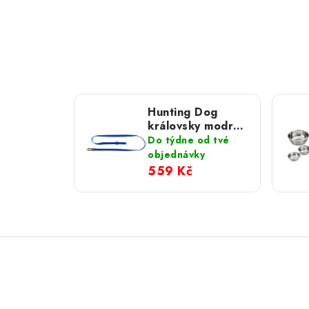
Hunting Dog
královsky modré
vodítko s
Do týdne od tvé
hliníkovou
objednávky
karabinou 165 cm
559 Kč