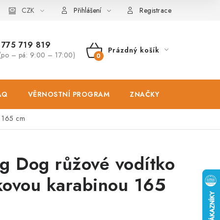
osobních údajů
CZK
Zásady použivání souboru cookies
Hodnocen
Přihlášení
Registrace
775 719 819
Prázdný košík
(po – pá: 9:00 – 17:00)
NÁKUPNÍ
KOŠÍK
AQ
VĚRNOSTNÍ PROGRAM
ZNAČKY
PRODEJNA
u 165 cm
g Dog růžové vodítko
íkovou karabinou 165