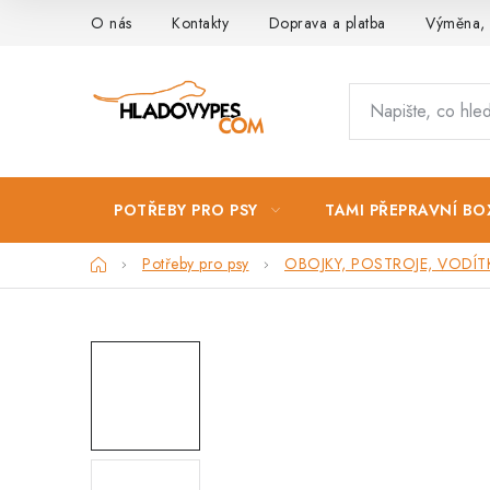
Přejít
O nás
Kontakty
Doprava a platba
Výměna, 
na
obsah
POTŘEBY PRO PSY
TAMI PŘEPRAVNÍ BO
Domů
Potřeby pro psy
OBOJKY, POSTROJE, VODÍT