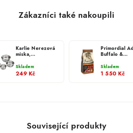
Zákazníci také nakoupili
Karlie Nerezová
Primordial Ad
miska,
Buffalo &
protiskluzová; 1
Mackerel; 12
900 ml
Skladem
Skladem
249 Kč
1 550 Kč
Související produkty