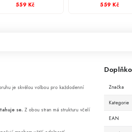
karabinou 165 cm
karabinou 16
559 Kč
559 Kč
Doplňko
Značka
opruhu je skvělou volbou pro každodenní
Kategorie
tahuje se.
Z obou stran má strukturu včelí
EAN