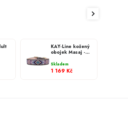
ult
KAY-Line kožený
obojek Masaj -
 kg
Aztec Rose
Skladem
1 169 Kč