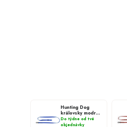
Hunting Dog
královsky modré
vodítko s
Do týdne od tvé
hliníkovou
objednávky