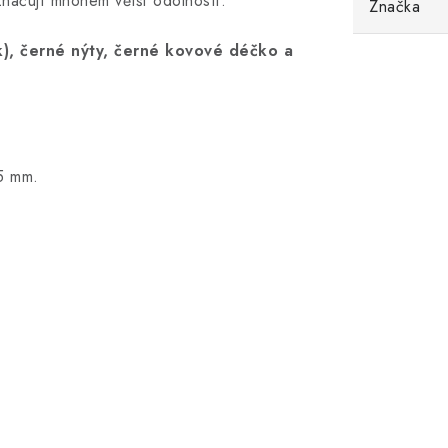
načují mnohem větší odolností.
Značka
ík), černé nýty, černé kovové déčko a
5 mm.