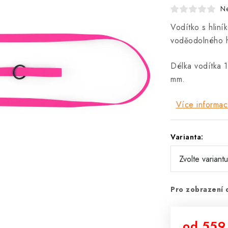
N
Vodítko s hlin
voděodolného 
Délka vodítka 
mm.
Více informac
Varianta:
Pro zobrazení 
od
559