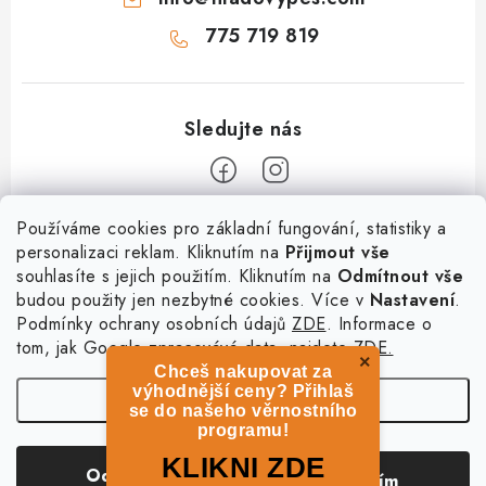
775 719 819
Z
Používáme cookies pro základní fungování, statistiky a
personalizaci reklam. Kliknutím na
Přijmout vše
á
souhlasíte s jejich použitím. Kliknutím na
Odmítnout vše
Informace
p
budou použity jen nezbytné cookies. Více v
Nastavení
.
a
Podmínky ochrany osobních údajů
ZDE
. Informace o
O nás
Služby
t
tom, jak Google zpracovává data, najdete
ZDE.
Kontakty
×
Chceš nakupovat za
í
PetExpert - pojištění psů
Doprava a platba
výhodnější ceny? Přihlaš
Nastavení
Pujčení paddleboardu a psí plovací vesty
se do našeho věrnostního
Výměna, vrácení a reklamace
programu!
Osobní odběr zboží - PRODEJNA
Obchodní podmínky
Copyright 2026
hladovypes.com
. Všechna práva vyhrazena.
Upravit nastavení
KLIKNI ZDE
Odmítnout
Souhlasím
cookies