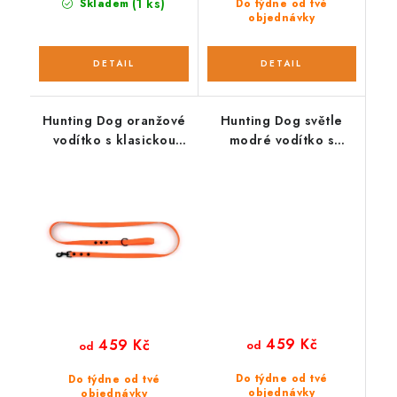
(1 ks)
Skladem
Do týdne od tvé
objednávky
Hunting Dog oranžové
Hunting Dog světle
vodítko s klasickou
modré vodítko s
karabinou 165 cm
klasickou karabinou
165 cm
459 Kč
459 Kč
od
od
Do týdne od tvé
Do týdne od tvé
objednávky
objednávky