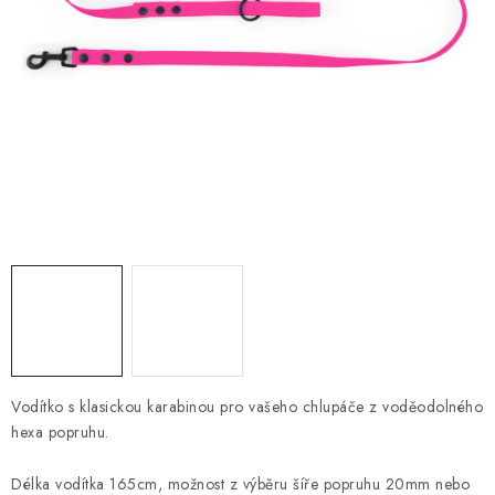
PRODEJNA
BLOG
SLUŽBY
VÝMĚNA, VRÁCENÍ A REKLAMACE
O nás
Kontakty
Doprava a platba
Výměna, vrácení a reklamace
Obchodní podmínky
Podmínky ochrany osobních údajů
Zásady použivání souboru cookies
Hodnocení obchodu
FAQ
Vodítko s klasickou karabinou pro vašeho chlupáče z voděodolného
hexa popruhu.
Délka vodítka 165cm, možnost z výběru šíře popruhu 20mm nebo