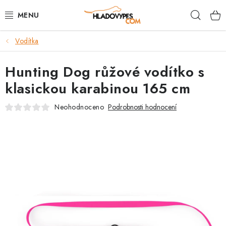
Přejít
Hleda
na
obsah
Vodítka
POTŘEBY PRO PSY
Hunting Dog růžové vodítko s
TAMI PŘEPRAVNÍ BOXY
klasickou karabinou 165 cm
SPORT SE PSEM
Neohodnoceno
Podrobnosti hodnocení
BACK ON TRACK
FAQ
VĚRNOSTNÍ PROGRAM
ZNAČKY