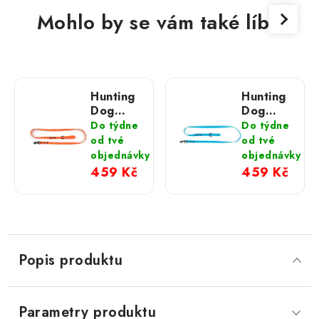
Mohlo by se vám také líbit
Hunting
Hunting
Dog
Dog
oranžové
modré
Do týdne
Do týdne
vodítko
vodítko
od tvé
od tvé
s
s
objednávky
objednávky
klasickou
klasickou
459 Kč
459 Kč
karabinou
karabinou
165 cm
165 cm
Popis produktu
Parametry produktu