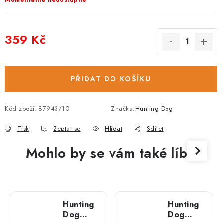
Momentálně nedostupné
359 Kč
Měrná cena:
PŘIDAT DO KOŠÍKU
Kód zboží:
87943/10
Značka:
Hunting Dog
Tisk
Zeptat se
Hlídat
Sdílet
Mohlo by se vám také líbit
Hunting
Hunting
Dog
Dog