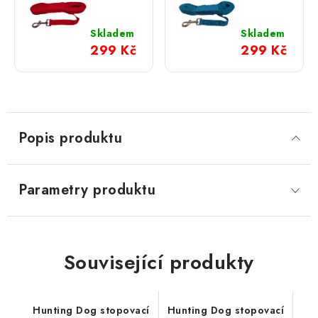
stopovací
stopovací
vodítko
vodítko
nylonové
nylonové
Skladem
Skladem
červené
tyrkysové
299 Kč
299 Kč
Popis produktu
Parametry produktu
Související produkty
Hunting Dog stopovací
Hunting Dog stopovací