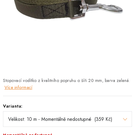
PRODEJNA
BLOG
SLUŽBY
VÝMĚNA, VRÁCENÍ A REKLAMACE
O nás
Kontakty
Doprava a platba
Výměna, vrácení a reklamace
Obchodní podmínky
Stopovací vodítko z kvalitního popruhu o šíři 20 mm, barva zelená.
Podmínky ochrany osobních údajů
Více informací
Zásady použivání souboru cookies
Hodnocení obchodu
FAQ
Varianta: