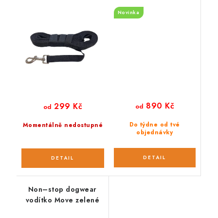
černé
hliníkovou karabinou
Novinka
280 cm
890 Kč
299 Kč
od
od
Do týdne od tvé
Momentálně nedostupné
objednávky
Non–stop dogwear
vodítko Move zelené