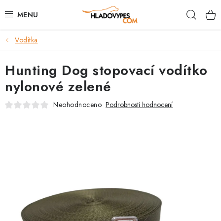
Přejít
Hleda
na
obsah
Vodítka
POTŘEBY PRO PSY
Hunting Dog stopovací vodítko
TAMI PŘEPRAVNÍ BOXY
nylonové zelené
SPORT SE PSEM
Neohodnoceno
Podrobnosti hodnocení
BACK ON TRACK
FAQ
VĚRNOSTNÍ PROGRAM
ZNAČKY