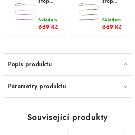
stop
stop
dogwear
dogwear
vodítko
vodítko
Trail
Trail
Skladem
Skladem
Quest
Quest
669 Kč
669 Kč
Rachel
Rachel
Pohl
Pohl
růžové
modré
Popis produktu
Parametry produktu
Související produkty