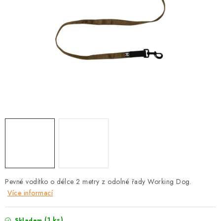
PRODEJNA
BLOG
SLUŽBY
VÝMĚNA, VRÁCENÍ A REKLAMACE
O nás
Kontakty
Doprava a platba
Výměna, vrácení a reklamace
Obchodní podmínky
Podmínky ochrany osobních údajů
Zásady použivání souboru cookies
Hodnocení obchodu
FAQ
Pevné vodítko o délce 2 metry z odolné řady Working Dog.
Více informací
(1 ks)
Skladem