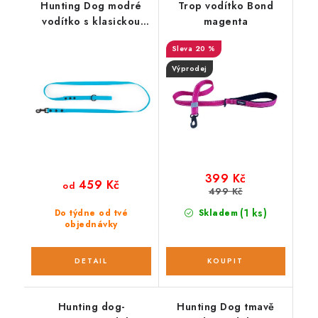
Hunting Dog modré
Trop vodítko Bond
vodítko s klasickou
magenta
karabinou 165 cm
20 %
Výprodej
399 Kč
459 Kč
od
499 Kč
(1 ks)
Do týdne od tvé
Skladem
objednávky
Hunting dog-
Hunting Dog tmavě