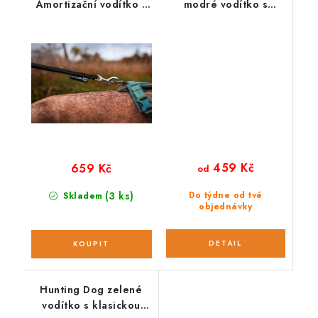
Amortizační vodítko s
modré vodítko s
klasickou karabinou
klasickou karabinou
165 cm
459 Kč
659 Kč
od
(3 ks)
Do týdne od tvé
Skladem
objednávky
Hunting Dog zelené
vodítko s klasickou