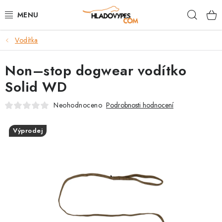
Přejít
Hleda
na
obsah
Vodítka
POTŘEBY PRO PSY
Non–stop dogwear vodítko
TAMI PŘEPRAVNÍ BOXY
Solid WD
SPORT SE PSEM
Neohodnoceno
Podrobnosti hodnocení
BACK ON TRACK
Výprodej
FAQ
VĚRNOSTNÍ PROGRAM
ZNAČKY