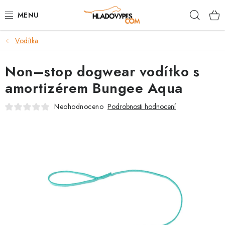
Přejít
Hleda
na
obsah
Vodítka
POTŘEBY PRO PSY
Non–stop dogwear vodítko s
TAMI PŘEPRAVNÍ BOXY
amortizérem Bungee Aqua
SPORT SE PSEM
Neohodnoceno
Podrobnosti hodnocení
BACK ON TRACK
FAQ
VĚRNOSTNÍ PROGRAM
ZNAČKY