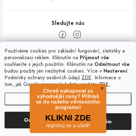
Z
Používáme cookies pro základní fungování, statistiky a
personalizaci reklam. Kliknutím na
Přijmout vše
á
souhlasíte s jejich použitím. Kliknutím na
Odmítnout vše
Informace
p
budou použity jen nezbytné cookies. Více v
Nastavení
.
a
Podmínky ochrany osobních údajů
ZDE
. Informace o
O nás
Služby
t
tom, jak Google zpracovává data, najdete
ZDE.
Kontakty
×
Chceš nakupovat za
í
PetExpert - pojištění psů
Doprava a platba
výhodnější ceny? Přihlaš
Nastavení
Pujčení paddleboardu a psí plovací vesty
se do našeho věrnostního
Výměna, vrácení a reklamace
programu!
Osobní odběr zboží - PRODEJNA
Obchodní podmínky
Copyright 2026
hladovypes.com
. Všechna práva vyhrazena.
Upravit nastavení
KLIKNI ZDE
Odmítnout
Souhlasím
cookies
Podmínky ochrany osobních údajů
registruj se a ušetři
Vytvořil Shoptet
Zásady použivání souboru cookies