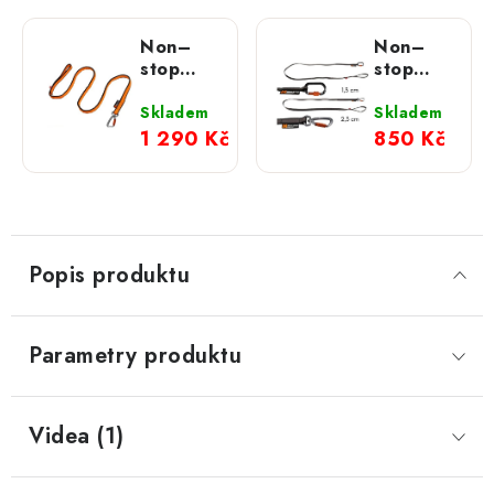
Non–
Non–
stop
stop
dogwear
dogwear
vodítko
amortizační
Skladem
Skladem
s
vodítko
1 290 Kč
850 Kč
amortizérem
Touring
Bungee
bungee
oranžové
Popis produktu
Parametry produktu
Videa (1)