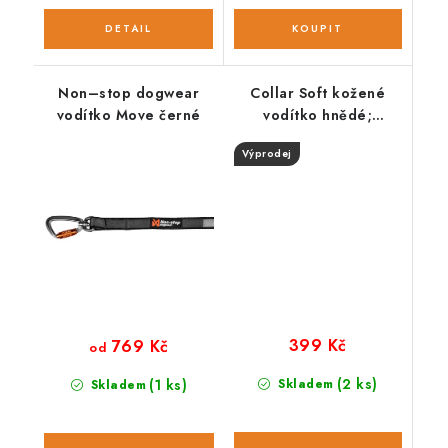
Non–stop dogwear
Collar Soft kožené
vodítko Move černé
vodítko hnědé;
55cm/13mm
Výprodej
399 Kč
769 Kč
od
(2 ks)
(1 ks)
Skladem
Skladem