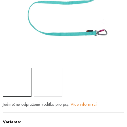
PRODEJNA
BLOG
SLUŽBY
VÝMĚNA, VRÁCENÍ A REKLAMACE
O nás
Kontakty
Doprava a platba
Výměna, vrácení a reklamace
Obchodní podmínky
Podmínky ochrany osobních údajů
Zásady použivání souboru cookies
Hodnocení obchodu
FAQ
Jedinečné odpružené vodítko pro psy.
Více informací
Varianta: