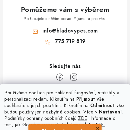
y
Pomůžeme vám s výběrem
v
ý
Potřebujete s něčím poradit? Jsme tu pro vás!
p
info
@
hladovypes.com
i
s
775 719 819
u
Z
Používáme cookies pro základní fungování, statistiky a
personalizaci reklam. Kliknutím na
Přijmout vše
á
souhlasíte s jejich použitím. Kliknutím na
Odmítnout vše
Informace
p
budou použity jen nezbytné cookies. Více v
Nastavení
.
a
Podmínky ochrany osobních údajů
ZDE
. Informace o
O nás
Služby
t
tom, jak Google zpracovává data, najdete
ZDE.
Kontakty
×