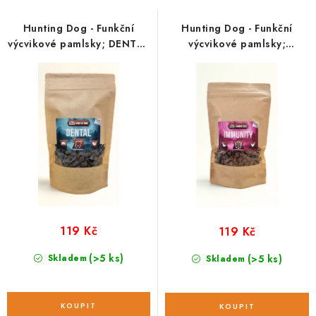
o
r
d
o
Hunting Dog - Funkční
Hunting Dog - Funkční
u
d
výcvikové pamlsky; DENTAL
výcvikové pamlsky;
k
u
220 g
IMMUNITY 220 g
t
k
ů
t
ů
119 Kč
119 Kč
(>5 ks)
Skladem
(>5 ks)
Skladem