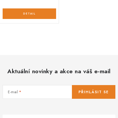
O
v
l
á
d
Aktuální novinky a akce na váš e-mail
a
c
í
E-mail
PŘIHLÁSIT SE
p
r
v
k