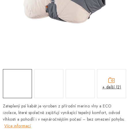
PRODEJNA
BLOG
SLUŽBY
VÝMĚNA, VRÁCENÍ A REKLAMACE
O nás
Kontakty
Doprava a platba
Výměna, vrácení a reklamace
Obchodní podmínky
Podmínky ochrany osobních údajů
+ další (2)
Zásady použivání souboru cookies
Hodnocení obchodu
FAQ
Zateplený psí kabát je vyroben z přírodní merino vlny a ECO
izolace, které společně zajišťují vynikající tepelný komfort, odvod
vlhkosti a pohodlí i v nejnáročnějším počasí – bez omezení pohybu.
Více informací