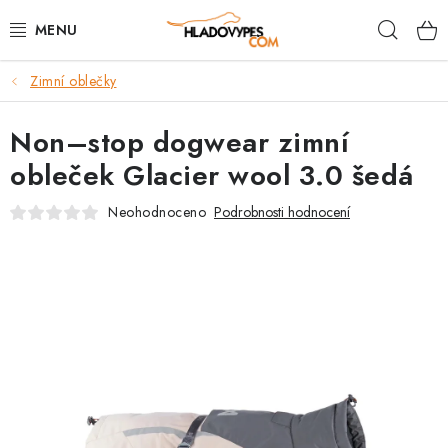
Přejít
Hleda
na
obsah
Zimní oblečky
POTŘEBY PRO PSY
Non–stop dogwear zimní
TAMI PŘEPRAVNÍ BOXY
obleček Glacier wool 3.0 šedá
SPORT SE PSEM
Neohodnoceno
Podrobnosti hodnocení
BACK ON TRACK
FAQ
VĚRNOSTNÍ PROGRAM
ZNAČKY