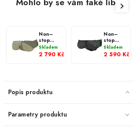
Mohlo by se vám také líbit
Non–
Non–
stop
stop
dogwear
dogwear
Skladem
Skladem
zimní
zimní
2 790 Kč
2 590 Kč
obleček
obleček
Glacier
Glacier
wool 3.0
wool 2.0
zelená
zelená
Popis produktu
Parametry produktu