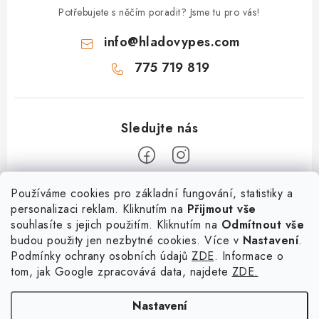
ý
Potřebujete s něčím poradit? Jsme tu pro vás!
p
info
@
hladovypes.com
i
s
775 719 819
u
Z
Používáme cookies pro základní fungování, statistiky a
personalizaci reklam. Kliknutím na
Přijmout vše
á
souhlasíte s jejich použitím. Kliknutím na
Odmítnout vše
Informace
p
budou použity jen nezbytné cookies. Více v
Nastavení
.
a
Podmínky ochrany osobních údajů
ZDE
. Informace o
O nás
Služby
t
tom, jak Google zpracovává data, najdete
ZDE.
Kontakty
í
PetExpert - pojištění psů
Doprava a platba
Nastavení
Pujčení paddleboardu a psí plovací vesty