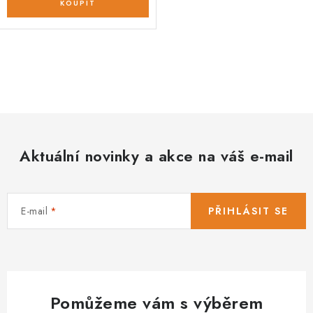
O
v
l
á
d
Aktuální novinky a akce na váš e-mail
a
c
í
E-mail
PŘIHLÁSIT SE
p
r
v
k
y
Pomůžeme vám s výběrem
v