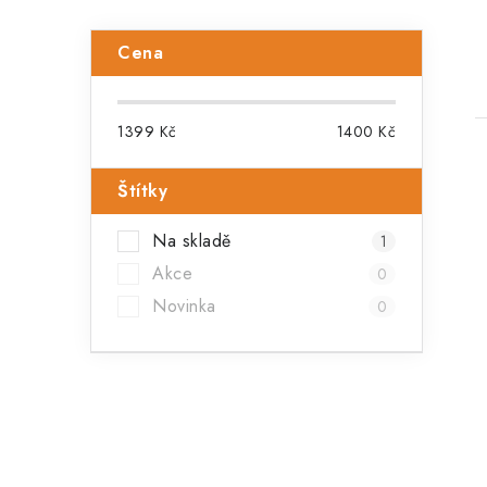
P
Cena
o
s
1399
Kč
1400
Kč
t
Štítky
r
Na skladě
1
a
Akce
0
i
n
Novinka
0
n
í
p
a