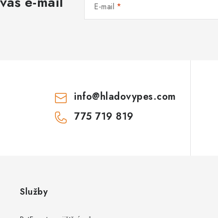
váš e-mail
d
E-mail
a
c
p
info
@
hladovypes.com
v
k
775 719 819
y
v
ý
p
Služby
s