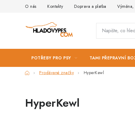
Přejít
O nás
Kontakty
Doprava a platba
Výměna, 
na
obsah
POTŘEBY PRO PSY
TAMI PŘEPRAVNÍ BO
Domů
Prodávané značky
HyperKewl
HyperKewl