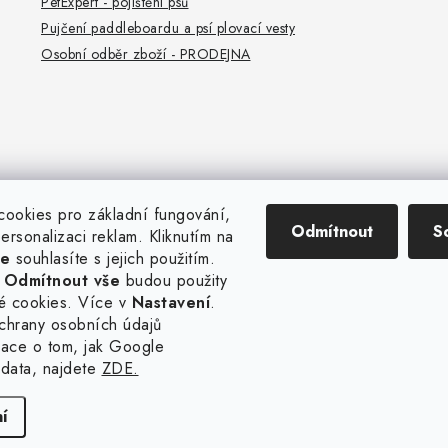
PetExpert - pojištění psů
u
Pujčení paddleboardu a psí plovací vesty
Osobní odběr zboží - PRODEJNA
ookies pro základní fungování,
Odmítnout
S
 personalizaci reklam. Kliknutím na
še
souhlasíte s jejich použitím.
a
Odmítnout vše
budou použity
é cookies. Více v
Nastavení
.
chrany osobních údajů
mace o tom, jak Google
data, najdete
ZDE.
pyright 2026
hladovypes.com
. Všechna práva vyhrazena.
Upravit nastavení coo
Vytvořil Shoptet
í