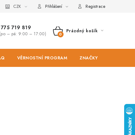
osobních údajů
CZK
Zásady použivání souboru cookies
Hodnocen
Přihlášení
Registrace
775 719 819
Prázdný košík
(po – pá: 9:00 – 17:00)
NÁKUPNÍ
KOŠÍK
AQ
VĚRNOSTNÍ PROGRAM
ZNAČKY
PRODEJNA