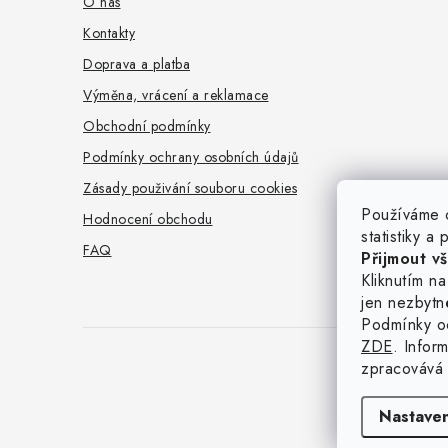
a
O nás
t
Kontakty
Doprava a platba
í
Výměna, vrácení a reklamace
Obchodní podmínky
Podmínky ochrany osobních údajů
Zásady použivání souboru cookies
Používáme c
Hodnocení obchodu
statistiky a
FAQ
Přijmout v
Kliknutím n
jen nezbytn
Podmínky o
ZDE
. Infor
zpracovává 
Co
Nastaven