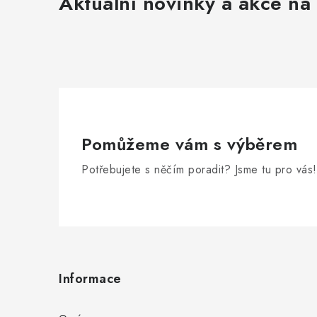
Aktuální novinky a akce na 
í
r
Pomůžeme vám s výběrem
Potřebujete s něčím poradit? Jsme tu pro vás!
Z
á
Informace
i
p