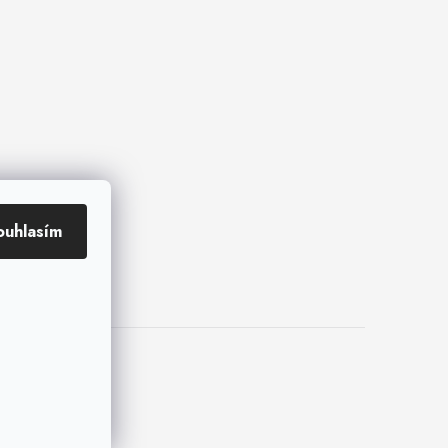
ouhlasím
kies