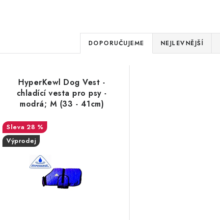
Ř
DOPORUČUJEME
NEJLEVNĚJŠÍ
a
V
z
HyperKewl Dog Vest -
ý
e
chladící vesta pro psy -
modrá; M (33 - 41cm)
p
n
28 %
í
Výprodej
s
p
p
r
r
o
o
d