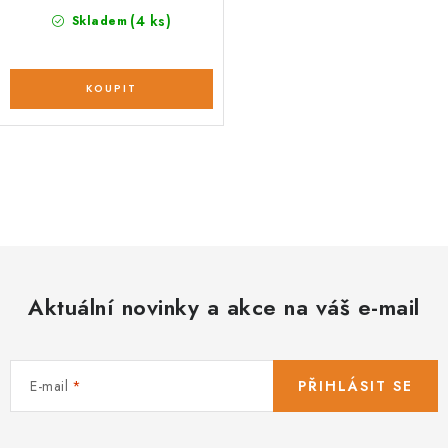
(4 ks)
Skladem
O
v
l
á
d
Aktuální novinky a akce na váš e-mail
a
c
í
E-mail
PŘIHLÁSIT SE
p
r
v