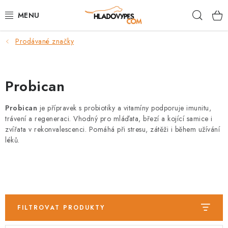
Přejít
Hleda
na
obsah
Prodávané značky
POTŘEBY PRO PSY
TAMI PŘEPRAVNÍ BOXY
Probican
SPORT SE PSEM
Probican
je přípravek s probiotiky a vitamíny podporuje imunitu,
trávení a regeneraci. Vhodný pro mláďata, březí a kojící samice i
BACK ON TRACK
zvířata v rekonvalescenci. Pomáhá při stresu, zátěži i během užívání
léků.
FAQ
VĚRNOSTNÍ PROGRAM
ZNAČKY
FILTROVAT PRODUKTY