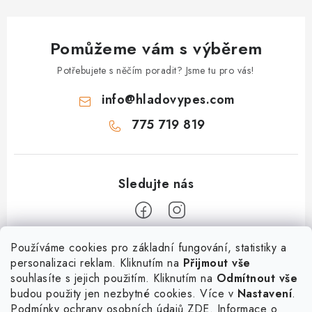
k
y
Pomůžeme vám s výběrem
v
ý
Potřebujete s něčím poradit? Jsme tu pro vás!
p
info
@
hladovypes.com
i
s
775 719 819
u
Z
Používáme cookies pro základní fungování, statistiky a
personalizaci reklam. Kliknutím na
Přijmout vše
á
souhlasíte s jejich použitím. Kliknutím na
Odmítnout vše
Informace
p
budou použity jen nezbytné cookies. Více v
Nastavení
.
a
Podmínky ochrany osobních údajů
ZDE
. Informace o
O nás