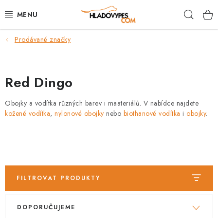
Přejít
Hleda
na
obsah
Prodávané značky
POTŘEBY PRO PSY
TAMI PŘEPRAVNÍ BOXY
Red Dingo
SPORT SE PSEM
Obojky a vodítka různých barev i maateriálů. V nabídce najdete
kožené vodítka
,
nylonové obojky
nebo
biothanové vodítka
i
obojky
.
BACK ON TRACK
FAQ
VĚRNOSTNÍ PROGRAM
FILTROVAT PRODUKTY
ZNAČKY
V
Ř
DOPORUČUJEME
ý
a