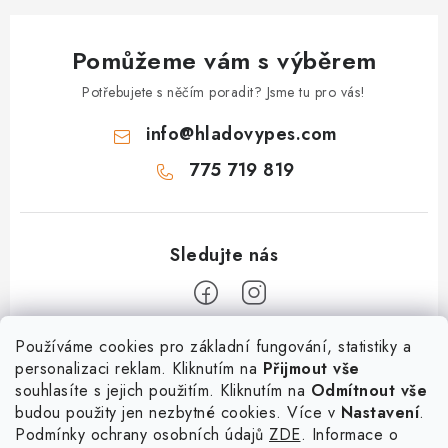
k
y
Pomůžeme vám s výběrem
v
ý
Potřebujete s něčím poradit? Jsme tu pro vás!
p
info
@
hladovypes.com
i
s
775 719 819
u
Z
Používáme cookies pro základní fungování, statistiky a
personalizaci reklam. Kliknutím na
Přijmout vše
á
souhlasíte s jejich použitím. Kliknutím na
Odmítnout vše
Informace
p
budou použity jen nezbytné cookies. Více v
Nastavení
.
a
Podmínky ochrany osobních údajů
ZDE
. Informace o
O nás
Služby