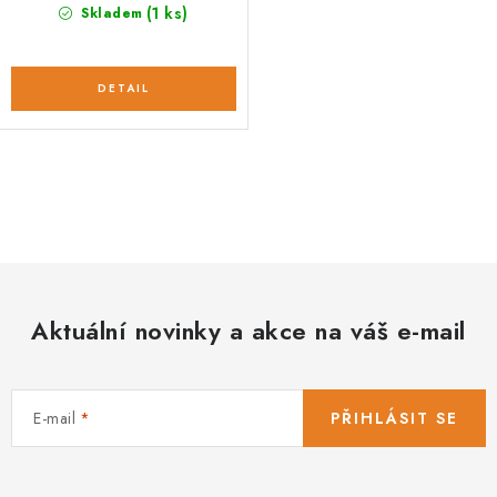
(1 ks)
Skladem
O
v
l
á
d
Aktuální novinky a akce na váš e-mail
a
c
í
E-mail
PŘIHLÁSIT SE
p
r
v